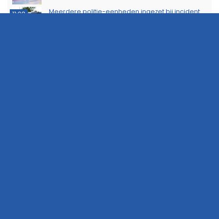
Meerdere politie-eenheden ingezet bij incident
11:08
op Stationsweg in Groningen
Brandlucht in Noord-Nederland afkomstig van
15:44
natuurbrand in Limburg
Buurtbewoners voorkomen uitbreiding van
14:17
buitenbrand in Scheemda
Man tankt zes jerrycans vol en rijdt weg zonder te
11:32
betalen
Ontdek het werk van de brandweer tijdens open
10:20
dag in Leek
Extra snelheidscontroles tijdens Europese
19:47
Flitsmarathon