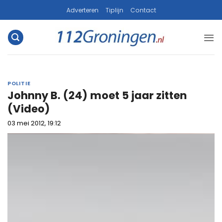
Ga
Adverteren
Tiplijn
Contact
naar
inhoud
POLITIE
Johnny B. (24) moet 5 jaar zitten
(Video)
03 mei 2012, 19:12