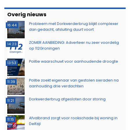
Overig nieuws
Probleem met Dorkwerderbrug blijkt complexer
16:44
dan gedacht, afsluiting duurt voort
ZOMER AANBIEDING: Adverteer nu zeer voordelig
14:23
op 112Groningen
Politie waarschuwt voor aanhoudende droogte
13:53
Politie zoekt eigenaar van gestolen sieraden na
11:39
aanhouding drie verdachten
Dorkwerderbrug afgesloten door storing
11:21
Afvalbrand zorgt voor rookschade bij woning in
11:15
Delfzijl