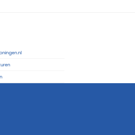
oningen.nl
turen
n