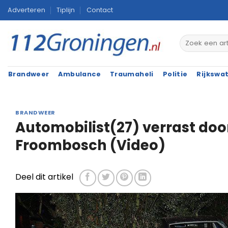
Ga
Adverteren
Tiplijn
Contact
naar
inhoud
Brandweer
Ambulance
Traumaheli
Politie
Rijkswa
BRANDWEER
Automobilist(27) verrast doo
Froombosch (Video)
Deel dit artikel