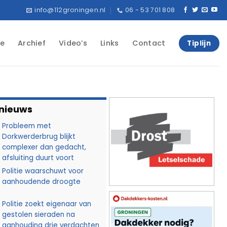
info@112groningen.nl
06 - 53 701 808
e
Archief
Video’s
Links
Contact
Tiplijn
 nieuws
Probleem met
Dorkwerderbrug blijkt
complexer dan gedacht,
afsluiting duurt voort
Politie waarschuwt voor
aanhoudende droogte
Politie zoekt eigenaar van
gestolen sieraden na
aanhouding drie verdachten