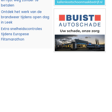
en rijdt weg zonder te
betalen
Ontdek het werk van de
brandweer tijdens open dag
in Leek
Extra snelheidscontroles
tijdens Europese
Flitsmarathon