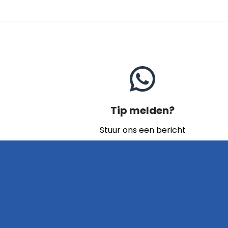
Tip melden?
Stuur ons een bericht
Naar contact
Home
Archief
Video's
Links
Contact