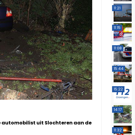
11:21
11:15
11:08
15:44
15:22
14:17
 automobilist uit Slochteren aan de
11:32