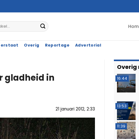
Hom
terstaat
Overig
Reportage
Advertorial
Overig
r gladheid in
16:44
13:53
21 januari 2012, 2:33
11:39