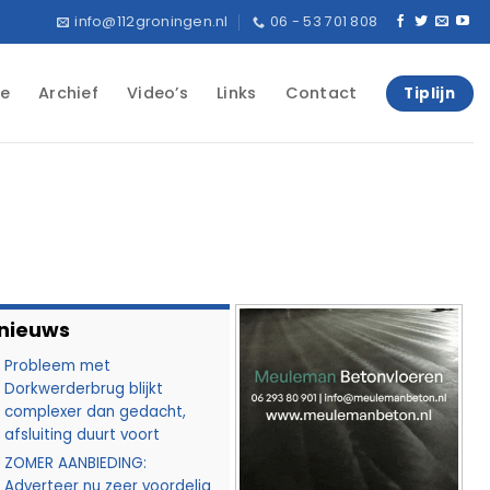
info@112groningen.nl
06 - 53 701 808
e
Archief
Video’s
Links
Contact
Tiplijn
 nieuws
Probleem met
Dorkwerderbrug blijkt
complexer dan gedacht,
afsluiting duurt voort
ZOMER AANBIEDING:
Adverteer nu zeer voordelig