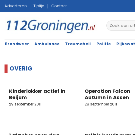
Ga
Adverteren
Tiplijn
Contact
naar
inhoud
Brandweer
Ambulance
Traumaheli
Politie
Rijkswa
Kinderlokker actief in
Operation Falcon
Beijum
Autumn in Assen
29 september 2011
28 september 2011