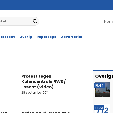
Hom
terstaat
Overig
Reportage
Advertorial
Overig
Protest tegen
Kolencentrale RWE /
16:44
Essent (Video)
28 september 2011
14:23