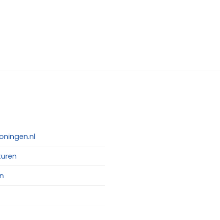
oningen.nl
turen
n