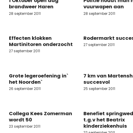
1 Oktober open dag
Politie houdt man 
brandweer Haren
vuurwapen aan
28 september 2011
28 september 2011
Effecten klokken
Rodermarkt succe
Martinitoren onderzocht
27 september 2011
27 september 2011
Grote legeroefening in`
7 km van Martens
het Noorden`
succesvol
26 september 2011
25 september 2011
Collega Kees Zomerman
Benefiet springwed
wordt 50
t.g.v het Beatrix
kinderziekenhuis
23 september 2011
22 september 2011