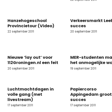
Hanzehogeschool
Verkeersmarkt Lee
Provincietour (Video)
succes
22 september 2011
20 september 2011
Nieuwe ‘lay out’ voor
MER-studenten m
112Groningen.nl een feit
het onmogelijke w
20 september 2011
19 september 2011
Luchtmachtdagen in
Papiercorso
volle gang (met
Appingedam groot
livestream)
succes
17 september 2011
17 september 2011