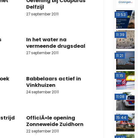
met
Oefening bij Coupurus
Delfzijl
27 september 2011
13:53
11:39
s
In het water na
vermeende drugsdeal
27 september 2011
11:21
11:15
hoek
Babbelaars actief in
Vinkhuizen
24 september 2011
11:08
strijd
OfficiÃ«le opening
15:44
Zonneweide Zuidhorn
22 september 2011