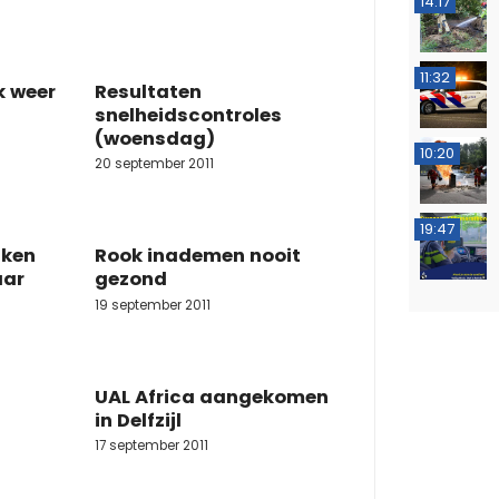
14:17
11:32
k weer
Resultaten
snelheidscontroles
(woensdag)
10:20
20 september 2011
19:47
aken
Rook inademen nooit
aar
gezond
19 september 2011
UAL Africa aangekomen
in Delfzijl
17 september 2011