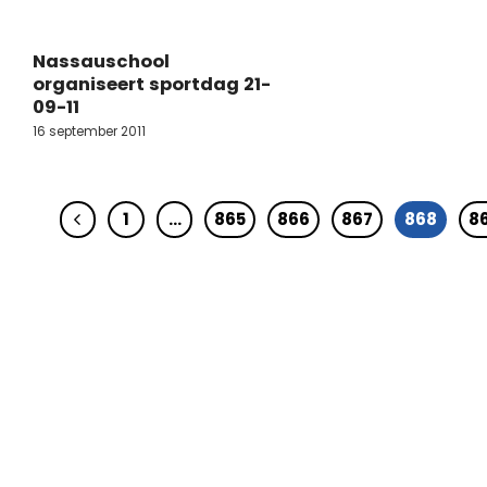
Nassauschool
organiseert sportdag 21-
09-11
16 september 2011
1
…
865
866
867
868
8