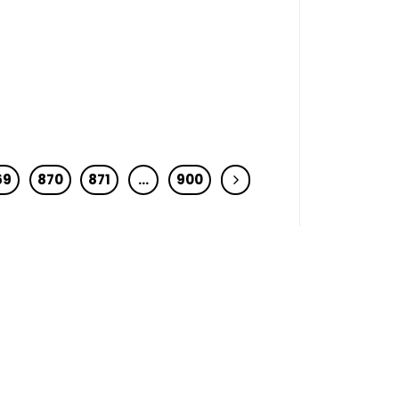
69
870
871
…
900