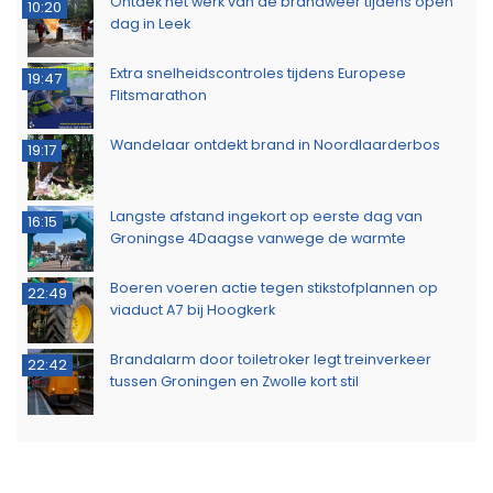
Ontdek het werk van de brandweer tijdens open
10:20
dag in Leek
Extra snelheidscontroles tijdens Europese
19:47
Flitsmarathon
Wandelaar ontdekt brand in Noordlaarderbos
19:17
Langste afstand ingekort op eerste dag van
16:15
Groningse 4Daagse vanwege de warmte
Boeren voeren actie tegen stikstofplannen op
22:49
viaduct A7 bij Hoogkerk
Brandalarm door toiletroker legt treinverkeer
22:42
tussen Groningen en Zwolle kort stil