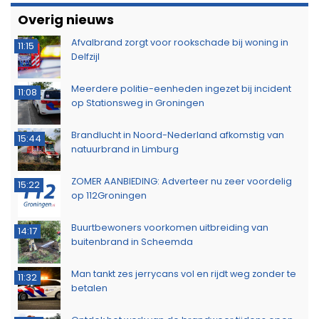
Overig nieuws
Afvalbrand zorgt voor rookschade bij woning in
11:15
Delfzijl
Meerdere politie-eenheden ingezet bij incident
11:08
op Stationsweg in Groningen
Brandlucht in Noord-Nederland afkomstig van
15:44
natuurbrand in Limburg
ZOMER AANBIEDING: Adverteer nu zeer voordelig
15:22
op 112Groningen
Buurtbewoners voorkomen uitbreiding van
14:17
buitenbrand in Scheemda
Man tankt zes jerrycans vol en rijdt weg zonder te
11:32
betalen