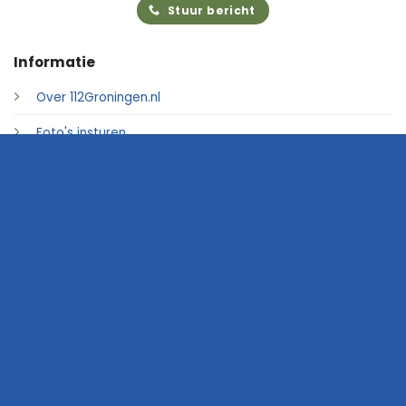
Stuur bericht
Informatie
Over 112Groningen.nl
Foto's insturen
Adverteren
Contact
© 2026 • 112Groningen.nl
Home
Archief
Video's
Links
Contact