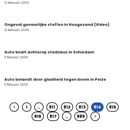
12 februari 2009
Ongeval gevaarlijke stoffen in Hoogezand (Video)
12 februari 2009
Auto knalt achterop stadsbus in Schiedam
11 februari 2009
Auto belandt door gladheid tegen boom in Peize
11 februari 2009
1
…
811
812
813
814
815
816
817
…
889