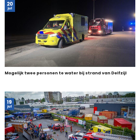
20
jul
Mogelijk twee personen te water bij strand van Delfzijl
19
jul