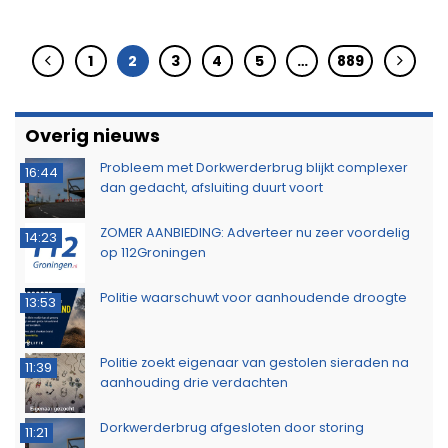
1
2
3
4
5
…
889
Overig nieuws
Probleem met Dorkwerderbrug blijkt complexer
16:44
dan gedacht, afsluiting duurt voort
ZOMER AANBIEDING: Adverteer nu zeer voordelig
14:23
op 112Groningen
Politie waarschuwt voor aanhoudende droogte
13:53
Politie zoekt eigenaar van gestolen sieraden na
11:39
aanhouding drie verdachten
Dorkwerderbrug afgesloten door storing
11:21