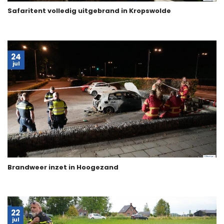
Safaritent volledig uitgebrand in Kropswolde
24
jul
Brandweer inzet in Hoogezand
22
jul