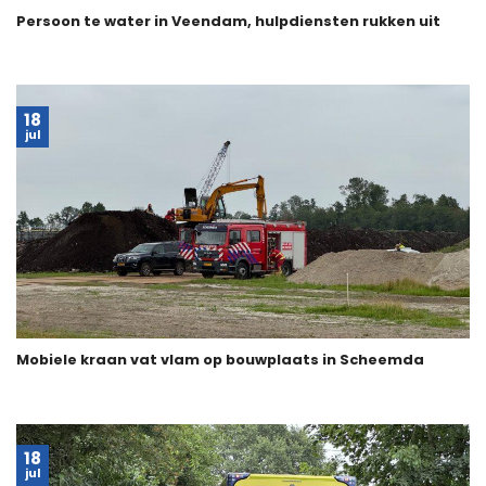
Persoon te water in Veendam, hulpdiensten rukken uit
18
jul
Mobiele kraan vat vlam op bouwplaats in Scheemda
18
jul