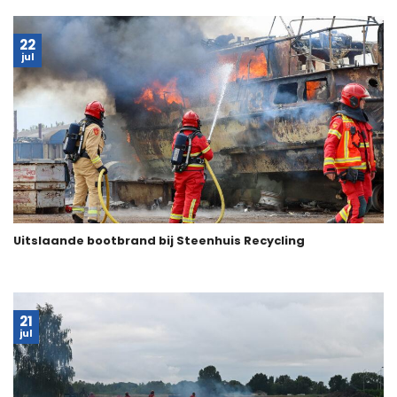
22
jul
Uitslaande bootbrand bij Steenhuis Recycling
21
jul