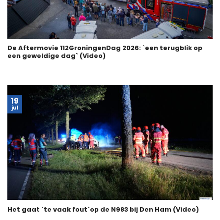
De Aftermovie 112GroningenDag 2026: `een terugblik op
een geweldige dag` (Video)
19
jul
Het gaat `te vaak fout`op de N983 bij Den Ham (Video)