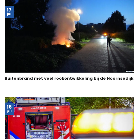
17
jul
Buitenbrand met veel rookontwikkeling bij de Hoornsedijk
16
jul