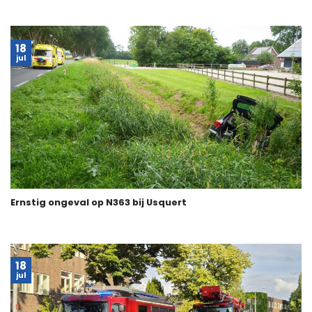
18
jul
Ernstig ongeval op N363 bij Usquert
18
jul