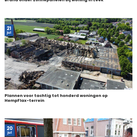
21
jul
Plannen voor tachtig tot honderd woningen op
HempFlax-terrein
20
jul