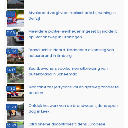
Afvalbrand zorgt voor rookschade bij woning in
11:15
Delfzijl
Meerdere politie-eenheden ingezet bij incident
11:08
op Stationsweg in Groningen
Brandlucht in Noord-Nederland afkomstig van
15:44
natuurbrand in Limburg
Buurtbewoners voorkomen uitbreiding van
14:17
buitenbrand in Scheemda
Man tankt zes jerrycans vol en rijdt weg zonder te
11:32
betalen
Ontdek het werk van de brandweer tijdens open
10:20
dag in Leek
Extra snelheidscontroles tijdens Europese
19:47