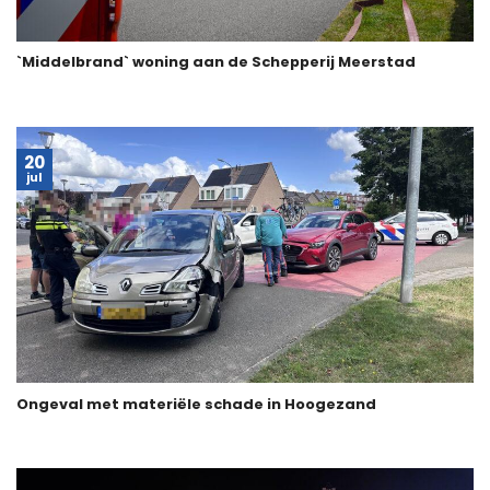
`Middelbrand` woning aan de Schepperij Meerstad
20
jul
Ongeval met materiële schade in Hoogezand