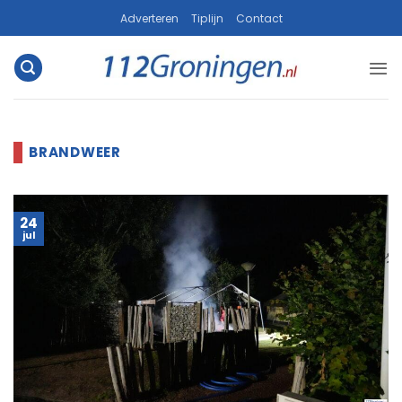
Ga
Adverteren
Tiplijn
Contact
naar
inhoud
24
jul