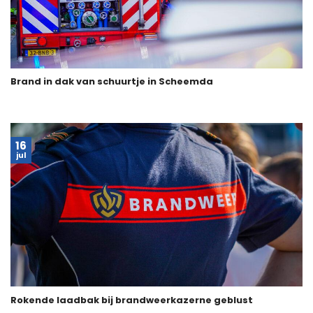
Brand in dak van schuurtje in Scheemda
16
jul
Rokende laadbak bij brandweerkazerne geblust