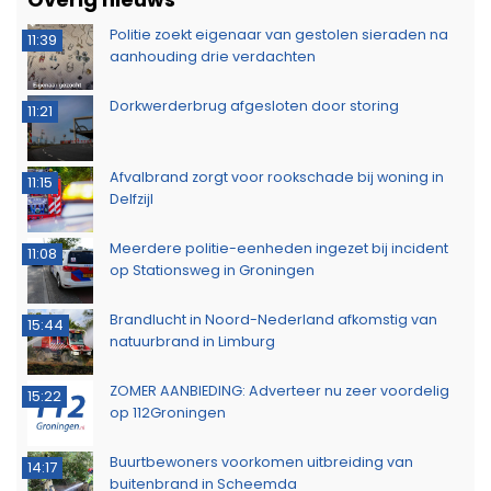
Politie zoekt eigenaar van gestolen sieraden na
11:39
aanhouding drie verdachten
Dorkwerderbrug afgesloten door storing
11:21
Afvalbrand zorgt voor rookschade bij woning in
11:15
Delfzijl
Meerdere politie-eenheden ingezet bij incident
11:08
op Stationsweg in Groningen
Brandlucht in Noord-Nederland afkomstig van
15:44
natuurbrand in Limburg
ZOMER AANBIEDING: Adverteer nu zeer voordelig
15:22
op 112Groningen
Buurtbewoners voorkomen uitbreiding van
14:17
buitenbrand in Scheemda