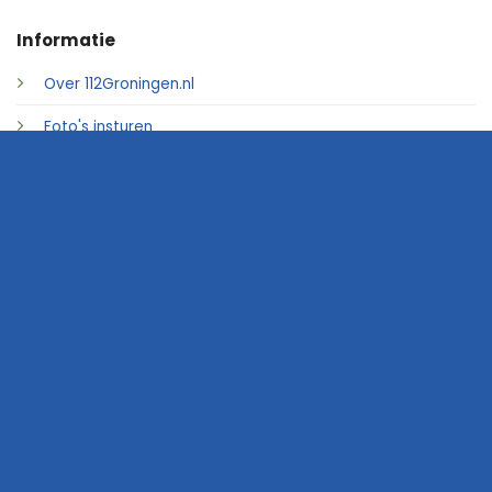
Informatie
Over 112Groningen.nl
Foto's insturen
Adverteren
Contact
© 2026 • 112Groningen.nl
Home
Archief
Video's
Links
Contact