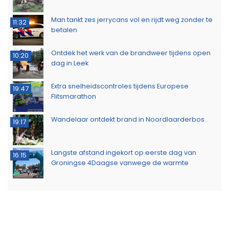
Man tankt zes jerrycans vol en rijdt weg zonder te
11:32
betalen
Ontdek het werk van de brandweer tijdens open
10:20
dag in Leek
Extra snelheidscontroles tijdens Europese
19:47
Flitsmarathon
Wandelaar ontdekt brand in Noordlaarderbos
19:17
Langste afstand ingekort op eerste dag van
16:15
Groningse 4Daagse vanwege de warmte