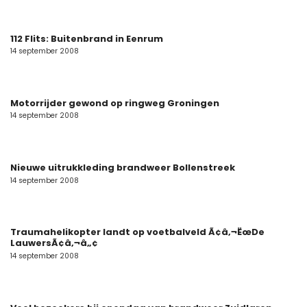
112 Flits: Buitenbrand in Eenrum
14 september 2008
Motorrijder gewond op ringweg Groningen
14 september 2008
Nieuwe uitrukkleding brandweer Bollenstreek
14 september 2008
Traumahelikopter landt op voetbalveld Ã¢â‚¬ËœDe
LauwersÃ¢â‚¬â„¢
14 september 2008