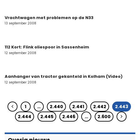
Vrachtwagen met problemen op de N33
13 september 2008
112 Kort: Flink oliespoor in Sassenheim
12 september 2008
Aanhanger van tractor gekanteld in Kolham (Video)
12 september 2008
1
…
2.440
2.441
2.442
2.443
2.444
2.445
2.446
…
2.600
Overig nieuws