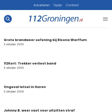
Ga
Adverteren
Tiplijn
Contact
naar
inhoud
Grote brandweer oefening bij Rixona Warffum
5 oktober 2009
112Kort: Trekker verliest band
5 oktober 2009
Ongeval letsel in Haren
5 oktober 2009
Johnny B. weer vast voor uitzitten straf