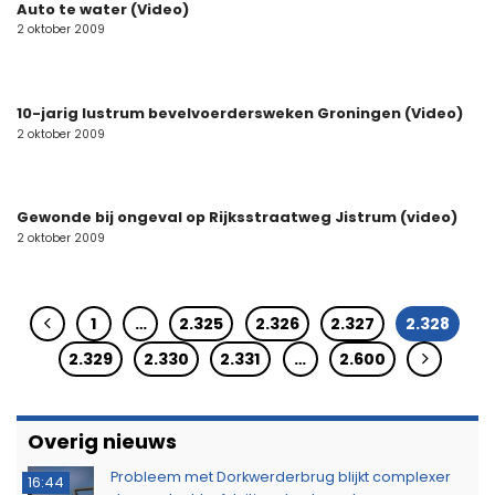
Auto te water (Video)
2 oktober 2009
10-jarig lustrum bevelvoerdersweken Groningen (Video)
2 oktober 2009
Gewonde bij ongeval op Rijksstraatweg Jistrum (video)
2 oktober 2009
1
…
2.325
2.326
2.327
2.328
2.329
2.330
2.331
…
2.600
Overig nieuws
Probleem met Dorkwerderbrug blijkt complexer
16:44