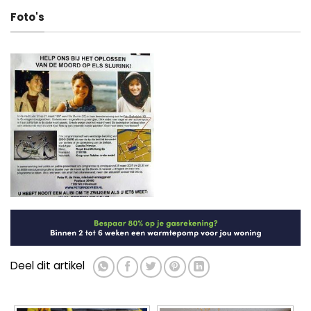
Deel dit artikel
112Kort: Trekker gekanteld bij Ee(Fr.)
112Kort: Buitenbrand in Middelstum
▼ Ad by Refinery89