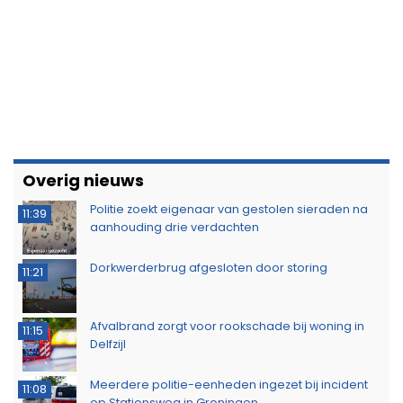
buitenbrand in Scheemda
Man tankt zes jerrycans vol en rijdt weg zonder te
11:32
betalen
Ontdek het werk van de brandweer tijdens open
10:20
dag in Leek
Extra snelheidscontroles tijdens Europese
19:47
Flitsmarathon
Wandelaar ontdekt brand in Noordlaarderbos
19:17
Langste afstand ingekort op eerste dag van
16:15
Groningse 4Daagse vanwege de warmte