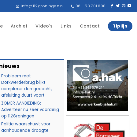
info@112groningen.nl
06 - 53 701 808
e
Archief
Video’s
Links
Contact
Tiplijn
 nieuws
Probleem met
Dorkwerderbrug blijkt
complexer dan gedacht,
afsluiting duurt voort
ZOMER AANBIEDING:
Adverteer nu zeer voordelig
op 112Groningen
Politie waarschuwt voor
aanhoudende droogte