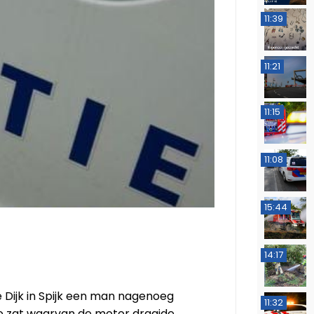
11:39
11:21
11:15
11:08
15:44
14:17
 Dijk in Spijk een man nagenoeg
11:32
o zat waarvan de motor draaide.