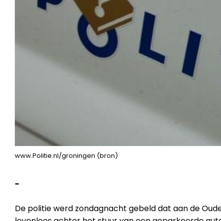
www.Politie.nl/groningen (bron)
-
De politie werd zondagnacht gebeld dat aan de Oude
levenloos achter het stuur van een geparkeerde aut