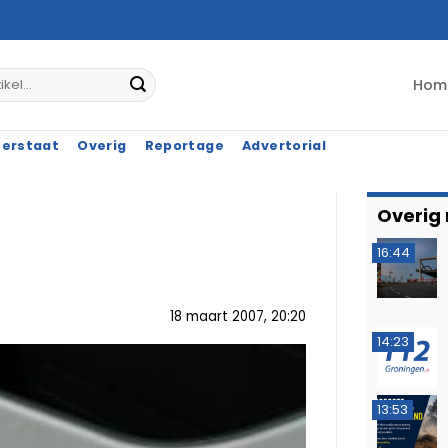
Hom
terstaat
Overig
Reportage
Advertorial
Overig
16:44
18 maart 2007, 20:20
14:23
13:53