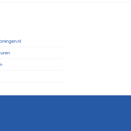
oningen.nl
turen
n