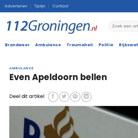
Ga
Adverteren
Tiplijn
Contact
naar
inhoud
Brandweer
Ambulance
Traumaheli
Politie
Rijkswa
AMBULANCE
Even Apeldoorn bellen
Deel dit artikel