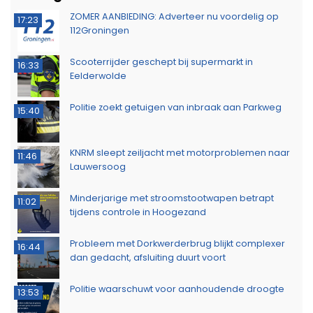
ZOMER AANBIEDING: Adverteer nu voordelig op
17:23
112Groningen
Scooterrijder geschept bij supermarkt in
16:33
Eelderwolde
Politie zoekt getuigen van inbraak aan Parkweg
15:40
KNRM sleept zeiljacht met motorproblemen naar
11:46
Lauwersoog
Minderjarige met stroomstootwapen betrapt
11:02
tijdens controle in Hoogezand
Probleem met Dorkwerderbrug blijkt complexer
16:44
dan gedacht, afsluiting duurt voort
Politie waarschuwt voor aanhoudende droogte
13:53