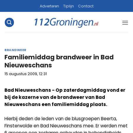
Ga
Adverteren
Tiplijn
Contact
naar
inhoud
BRANDWEER
Familiemiddag brandweer in Bad
Nieuweschans
15 augustus 2009, 12:31
Bad Nieuweschans - Op zaterdagmiddag vond er
bij de kazerne van de brandweer van Bad
Nieuweschans een familiemiddag plaats.
Hierbij deden de leden van de blusgroepen Beerta,
Finsterwolde en Bad Nieuweschans mee. Er werden met
6 groepen een zeskamp gehouden in behendigheids