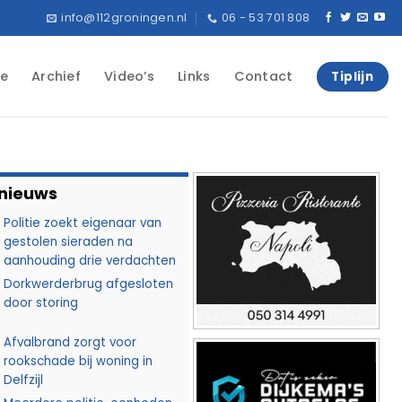
info@112groningen.nl
06 - 53 701 808
e
Archief
Video’s
Links
Contact
Tiplijn
 nieuws
Politie zoekt eigenaar van
gestolen sieraden na
aanhouding drie verdachten
Dorkwerderbrug afgesloten
door storing
Afvalbrand zorgt voor
rookschade bij woning in
Delfzijl