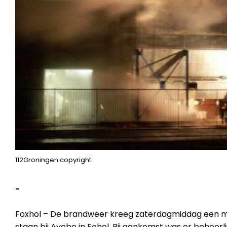
112Groningen copyright
-
Foxhol – De brandweer kreeg zaterdagmiddag een me
staan bij Avebe in Fohol. Bij aankomst was er behoorl