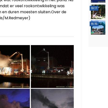
mdat er veel rookontwikkeling was
19:17
 en duren moesten sluiten.Over de
ruis/M.Redmeyer)
16:15