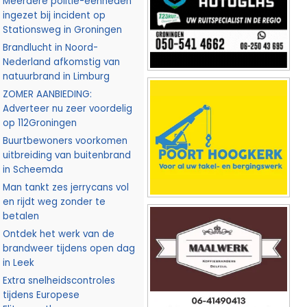
Meerdere politie-eenheden
ingezet bij incident op
Stationsweg in Groningen
Brandlucht in Noord-
Nederland afkomstig van
natuurbrand in Limburg
ZOMER AANBIEDING:
Adverteer nu zeer voordelig
op 112Groningen
Buurtbewoners voorkomen
uitbreiding van buitenbrand
in Scheemda
Man tankt zes jerrycans vol
en rijdt weg zonder te
betalen
Ontdek het werk van de
brandweer tijdens open dag
in Leek
Extra snelheidscontroles
tijdens Europese