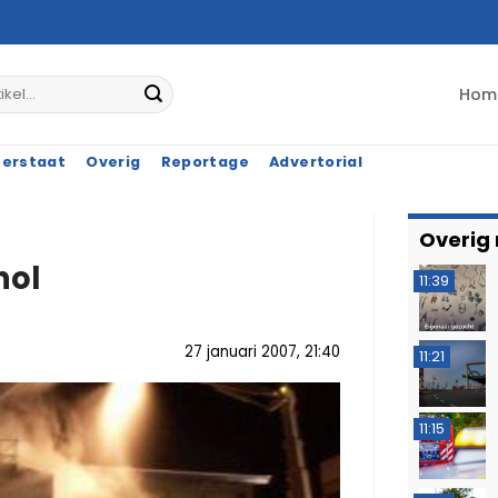
Hom
terstaat
Overig
Reportage
Advertorial
Overig
hol
11:39
27 januari 2007, 21:40
11:21
11:15