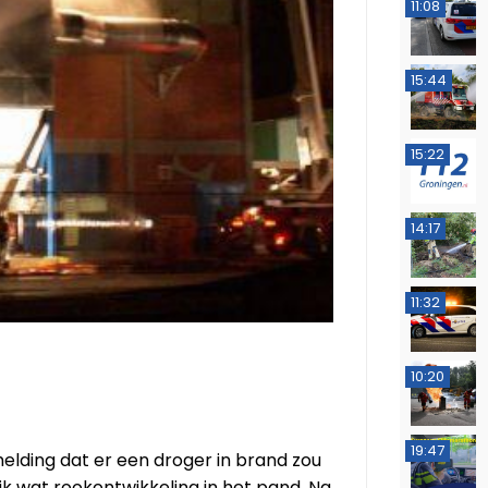
11:08
15:44
15:22
14:17
11:32
10:20
19:47
lding dat er een droger in brand zou
ijk wat rookontwikkeling in het pand. Na