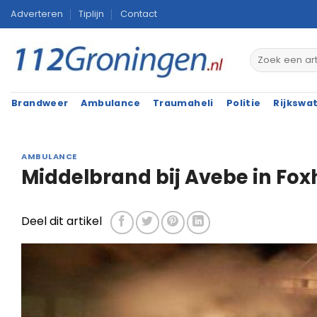
Ga
Adverteren
Tiplijn
Contact
naar
inhoud
Brandweer
Ambulance
Traumaheli
Politie
Rijkswa
AMBULANCE
Middelbrand bij Avebe in Fox
Deel dit artikel