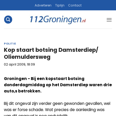
Ga
Adverteren
Tiplijn
Contact
naar
inhoud
POLITIE
Kop staart botsing Damsterdiep/
Oliemuldersweg
02 april 2009, 18:09
Groningen - Bij een kopstaart botsing
donderdagmiddag op het Damsterdiep waren drie
auto,s betrokken.
Bij dit ongeval zijn verder geen gewonden gevallen, wel
was er forse schade. Wat precies de aanleiding was
van dit ongeval is nog onduidelijk.