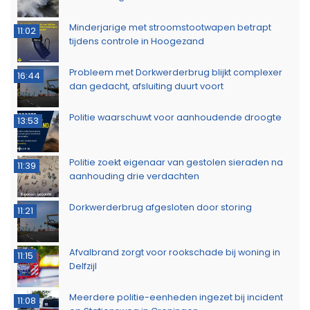
Minderjarige met stroomstootwapen betrapt
11:02
tijdens controle in Hoogezand
Probleem met Dorkwerderbrug blijkt complexer
16:44
dan gedacht, afsluiting duurt voort
Politie waarschuwt voor aanhoudende droogte
13:53
Politie zoekt eigenaar van gestolen sieraden na
11:39
aanhouding drie verdachten
Dorkwerderbrug afgesloten door storing
11:21
Afvalbrand zorgt voor rookschade bij woning in
11:15
Delfzijl
Meerdere politie-eenheden ingezet bij incident
11:08