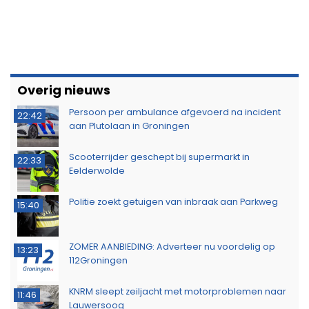
Overig nieuws
Persoon per ambulance afgevoerd na incident
22:42
aan Plutolaan in Groningen
Scooterrijder geschept bij supermarkt in
22:33
Eelderwolde
Politie zoekt getuigen van inbraak aan Parkweg
15:40
ZOMER AANBIEDING: Adverteer nu voordelig op
13:23
112Groningen
KNRM sleept zeiljacht met motorproblemen naar
11:46
Lauwersoog