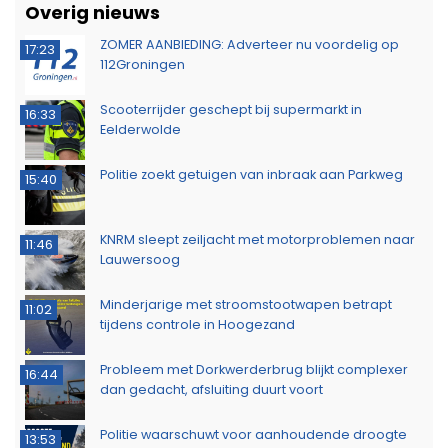
Overig nieuws
ZOMER AANBIEDING: Adverteer nu voordelig op
17:23
112Groningen
Scooterrijder geschept bij supermarkt in
16:33
Eelderwolde
Politie zoekt getuigen van inbraak aan Parkweg
15:40
KNRM sleept zeiljacht met motorproblemen naar
11:46
Lauwersoog
Minderjarige met stroomstootwapen betrapt
11:02
tijdens controle in Hoogezand
Probleem met Dorkwerderbrug blijkt complexer
16:44
dan gedacht, afsluiting duurt voort
Politie waarschuwt voor aanhoudende droogte
13:53