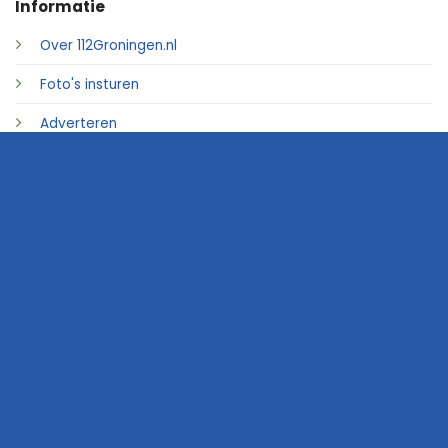
Informatie
Over 112Groningen.nl
Foto's insturen
Adverteren
Contact
© 2026 • 112Groningen.nl
Home
Archief
Video's
Links
Contact
Website:
Osinga ICT