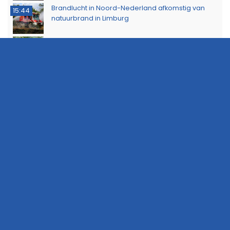
Brandlucht in Noord-Nederland afkomstig van
15:44
natuurbrand in Limburg
Buurtbewoners voorkomen uitbreiding van
14:17
buitenbrand in Scheemda
Man tankt zes jerrycans vol en rijdt weg zonder te
11:32
betalen
Ontdek het werk van de brandweer tijdens open
10:20
dag in Leek
Extra snelheidscontroles tijdens Europese
19:47
Flitsmarathon