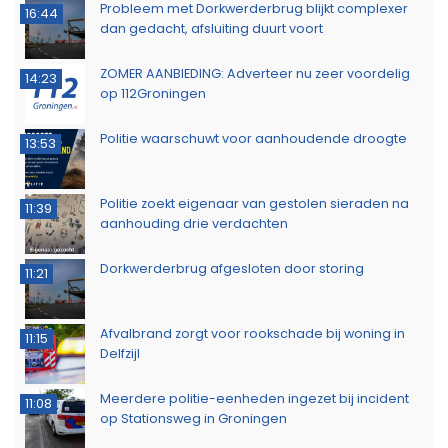
Probleem met Dorkwerderbrug blijkt complexer
16:44
dan gedacht, afsluiting duurt voort
ZOMER AANBIEDING: Adverteer nu zeer voordelig
14:23
op 112Groningen
Politie waarschuwt voor aanhoudende droogte
13:53
Politie zoekt eigenaar van gestolen sieraden na
11:39
aanhouding drie verdachten
Dorkwerderbrug afgesloten door storing
11:21
Afvalbrand zorgt voor rookschade bij woning in
11:15
Delfzijl
Meerdere politie-eenheden ingezet bij incident
11:08
op Stationsweg in Groningen