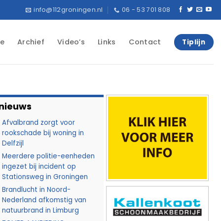
info@112groningen.nl
06 - 53 701 808
e
Archief
Video’s
Links
Contact
Tiplijn
 nieuws
Afvalbrand zorgt voor
rookschade bij woning in
Delfzijl
Meerdere politie-eenheden
ingezet bij incident op
Stationsweg in Groningen
Brandlucht in Noord-
Nederland afkomstig van
natuurbrand in Limburg