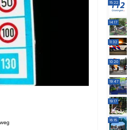
15:22
14:17
11:32
10:20
19:47
19:17
16:15
rweg