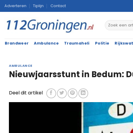
Ga
Adverteren
Tiplijn
Contact
naar
inhoud
Brandweer
Ambulance
Traumaheli
Politie
Rijkswa
AMBULANCE
Nieuwjaarsstunt in Bedum: D
Deel dit artikel