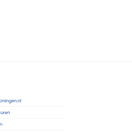
oningen.nl
turen
n