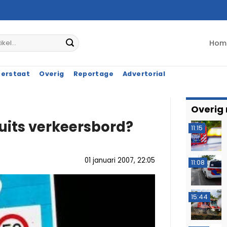
Hom
terstaat
Overig
Reportage
Advertorial
Overig
uits verkeersbord?
11:15
01 januari 2007, 22:05
11:08
15:44