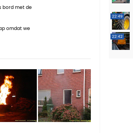
its bord met de
22:49
grap omdat we
22:42