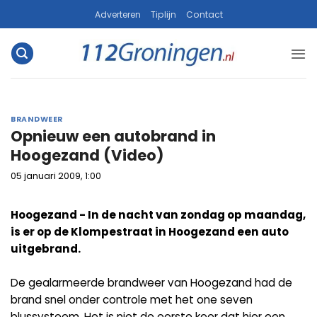
Ga
Adverteren
Tiplijn
Contact
naar
inhoud
BRANDWEER
Opnieuw een autobrand in
Hoogezand (Video)
05 januari 2009, 1:00
Hoogezand - In de nacht van zondag op maandag,
is er op de Klompestraat in Hoogezand een auto
uitgebrand.
De gealarmeerde brandweer van Hoogezand had de
brand snel onder controle met het one seven
blussysteem. Het is niet de eerste keer dat hier een