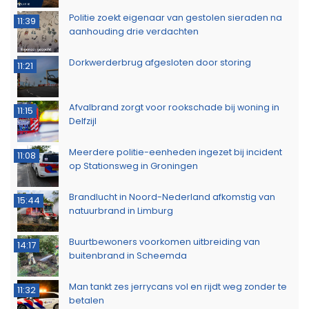
Politie zoekt eigenaar van gestolen sieraden na
11:39
aanhouding drie verdachten
Dorkwerderbrug afgesloten door storing
11:21
Afvalbrand zorgt voor rookschade bij woning in
11:15
Delfzijl
Meerdere politie-eenheden ingezet bij incident
11:08
op Stationsweg in Groningen
Brandlucht in Noord-Nederland afkomstig van
15:44
natuurbrand in Limburg
Buurtbewoners voorkomen uitbreiding van
14:17
buitenbrand in Scheemda
Man tankt zes jerrycans vol en rijdt weg zonder te
11:32
betalen