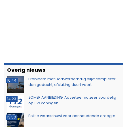
Overig nieuws
Probleem met Dorkwerderbrug blijkt complexer
16:44
dan gedacht, afsluiting duurt voort
ZOMER AANBIEDING: Adverteer nu zeer voordelig
14:23
op 112Groningen
Politie waarschuwt voor aanhoudende droogte
13:53