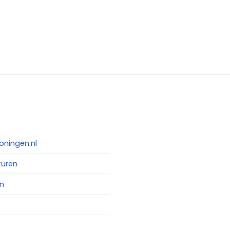
oningen.nl
turen
n