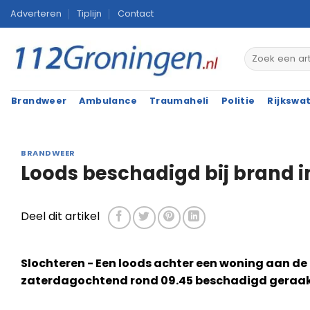
Ga
Adverteren
Tiplijn
Contact
naar
inhoud
Brandweer
Ambulance
Traumaheli
Politie
Rijkswa
BRANDWEER
Loods beschadigd bij brand i
Deel dit artikel
Slochteren - Een loods achter een woning aan de 
zaterdagochtend rond 09.45 beschadigd geraak