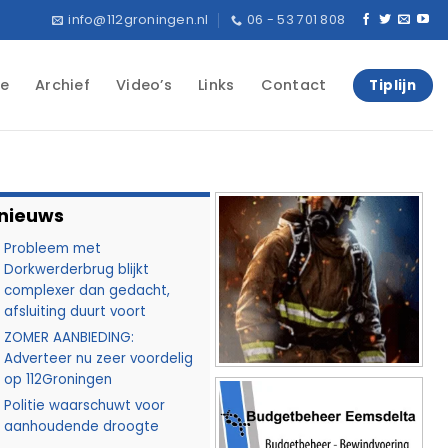
info@112groningen.nl
06 - 53 701 808
e
Archief
Video’s
Links
Contact
Tiplijn
 nieuws
Probleem met
Dorkwerderbrug blijkt
complexer dan gedacht,
afsluiting duurt voort
ZOMER AANBIEDING:
Adverteer nu zeer voordelig
op 112Groningen
Politie waarschuwt voor
aanhoudende droogte