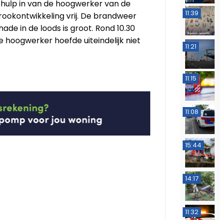
hulp in van de hoogwerker van de
11:39
ookontwikkeling vrij. De brandweer
de in de loods is groot. Rond 10.30
hoogwerker hoefde uiteindelijk niet
11:21
11:15
11:08
15:44
14:17
11:32