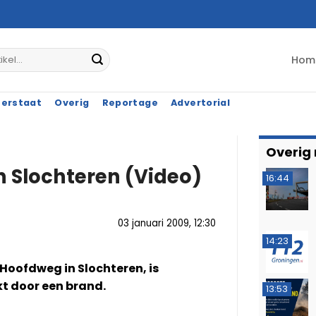
Hom
terstaat
Overig
Reportage
Advertorial
Overig
n Slochteren (Video)
16:44
03 januari 2009, 12:30
14:23
Hoofdweg in Slochteren, is
t door een brand.
13:53