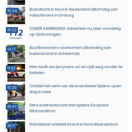
Brandlucht in Noord-Nederland afkomstig van
15:44
natuurbrand in Limburg
ZOMER AANBIEDING: Adverteer nu zeer voordelig
15:22
op 112Groningen
Buurtbewoners voorkomen uitbreiding van
14:17
buitenbrand in Scheemda
Man tankt zes jerrycans vol en rijdt weg zonder te
11:32
betalen
Ontdek het werk van de brandweer tijdens open
10:20
dag in Leek
Extra snelheidscontroles tijdens Europese
19:47
Flitsmarathon
Wandelaar ontdekt brand in Noordlaarderbos
19:17