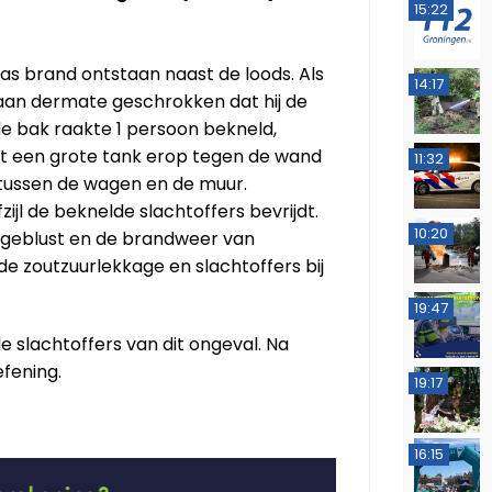
15:22
as brand ontstaan naast de loods. Als
14:17
aan dermate geschrokken dat hij de
 de bak raakte 1 persoon bekneld,
et een grote tank erop tegen de wand
11:32
 tussen de wagen en de muur.
jl de beknelde slachtoffers bevrijdt.
10:20
 geblust en de brandweer van
zoutzuurlekkage en slachtoffers bij
19:47
 slachtoffers van dit ongeval. Na
fening.
19:17
16:15