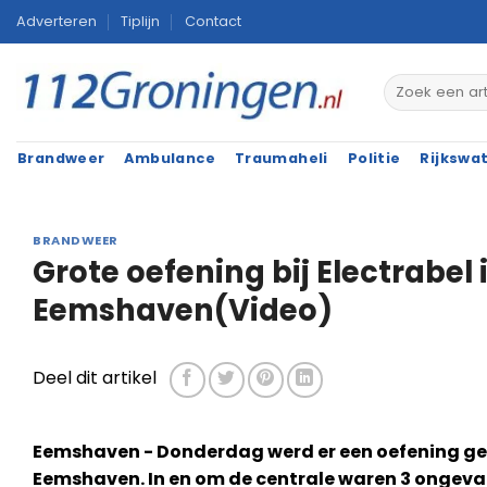
Ga
Adverteren
Tiplijn
Contact
naar
inhoud
Brandweer
Ambulance
Traumaheli
Politie
Rijkswa
BRANDWEER
Grote oefening bij Electrabel 
Eemshaven(Video)
Deel dit artikel
Eemshaven - Donderdag werd er een oefening geh
Eemshaven. In en om de centrale waren 3 ongevall