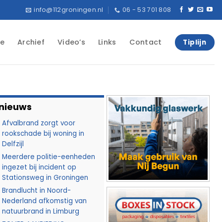
info@112groningen.nl
06 - 53 701 808
e
Archief
Video’s
Links
Contact
Tiplijn
 nieuws
Afvalbrand zorgt voor
rookschade bij woning in
Delfzijl
Meerdere politie-eenheden
ingezet bij incident op
Stationsweg in Groningen
Brandlucht in Noord-
Nederland afkomstig van
natuurbrand in Limburg