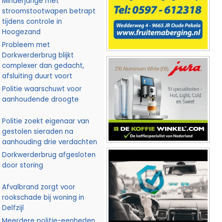
Minderjarige met
stroomstootwapen betrapt
tijdens controle in
Hoogezand
Probleem met
Dorkwerderbrug blijkt
complexer dan gedacht,
afsluiting duurt voort
Politie waarschuwt voor
aanhoudende droogte
Politie zoekt eigenaar van
gestolen sieraden na
aanhouding drie verdachten
Dorkwerderbrug afgesloten
door storing
Afvalbrand zorgt voor
rookschade bij woning in
Delfzijl
Meerdere politie-eenheden