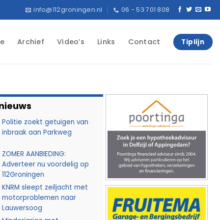
info@112groningen.nl
06 - 53 701 808
e
Archief
Video’s
Links
Contact
Tiplijn
 nieuws
Politie zoekt getuigen van
inbraak aan Parkweg
ZOMER AANBIEDING:
Adverteer nu voordelig op
112Groningen
KNRM sleept zeiljacht met
motorproblemen naar
Lauwersoog