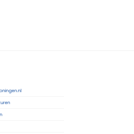
oningen.nl
turen
n