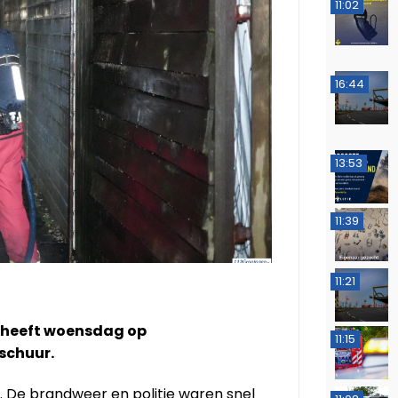
11:02
16:44
13:53
11:39
11:21
 heeft woensdag op
11:15
schuur.
. De brandweer en politie waren snel