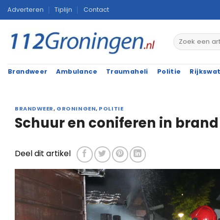
Ga
Adverteren
Tiplijn
Contact
naar
inhoud
Brandweer
Ambulance
Traumaheli
Politie
Rijkswa
BRANDWEER
,
GRONINGEN
,
POLITIE
Schuur en coniferen in brand
Deel dit artikel