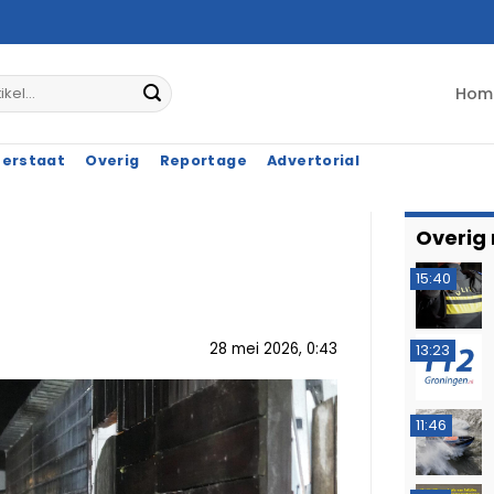
Hom
terstaat
Overig
Reportage
Advertorial
Overig
15:40
28 mei 2026, 0:43
13:23
11:46