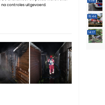
11:08
 na controles uitgevoerd.
15:44
14:17