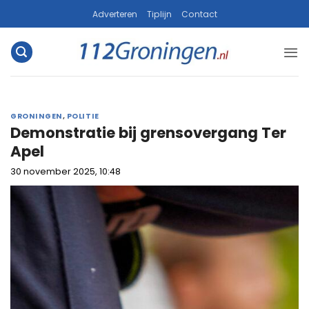
Ga
Adverteren
Tiplijn
Contact
naar
inhoud
GRONINGEN
,
POLITIE
Demonstratie bij grensovergang Ter
Apel
30 november 2025, 10:48