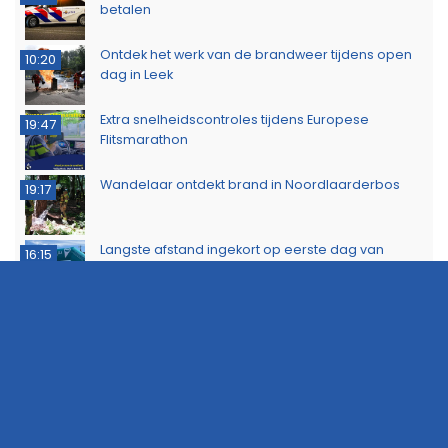
betalen
Ontdek het werk van de brandweer tijdens open
10:20
dag in Leek
Extra snelheidscontroles tijdens Europese
19:47
Flitsmarathon
Wandelaar ontdekt brand in Noordlaarderbos
19:17
Langste afstand ingekort op eerste dag van
16:15
Groningse 4Daagse vanwege de warmte