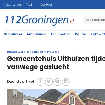
Ga
Adverteren
Tiplijn
Contact
naar
inhoud
Brandweer
Ambulance
Traumaheli
Politie
Rijkswa
BRANDWEER
,
GRONINGEN
,
POLITIE
Gemeentehuis Uithuizen tijde
vanwege gaslucht
Deel dit artikel