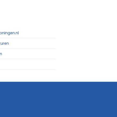
oningen.nl
turen
n