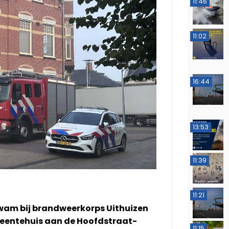
11:46
11:02
16:44
13:53
11:39
11:21
kwam bij brandweerkorps Uithuizen
meentehuis aan de Hoofdstraat-
11:15