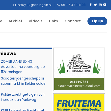
info@112groningen.nl
06 - 53 701 808
e
Archief
Video’s
Links
Contact
Tiplijn
 nieuws
ZOMER AANBIEDING:
Adverteer nu voordelig op
112Groningen
Scooterrijder geschept bij
supermarkt in Eelderwolde
Politie zoekt getuigen van
inbraak aan Parkweg
KNRM sleept zeiljacht met