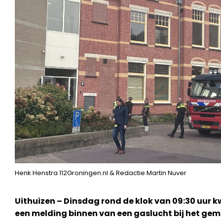
Henk Henstra 112Groningen.nl & Redactie Martin Nuver
Uithuizen – Dinsdag rond de klok van 09:30 uur 
een melding binnen van een gaslucht bij het ge