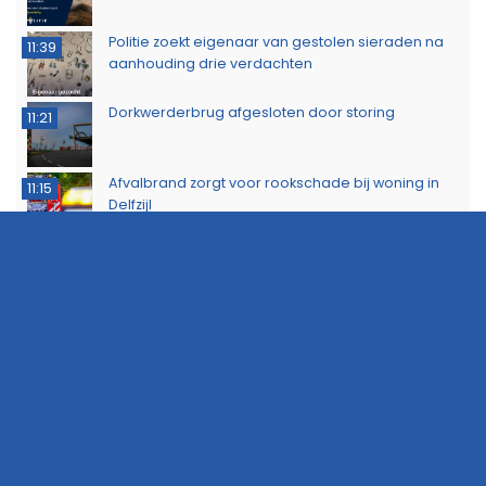
Politie zoekt eigenaar van gestolen sieraden na
11:39
aanhouding drie verdachten
Dorkwerderbrug afgesloten door storing
11:21
Afvalbrand zorgt voor rookschade bij woning in
11:15
Delfzijl
Meerdere politie-eenheden ingezet bij incident
11:08
op Stationsweg in Groningen
Brandlucht in Noord-Nederland afkomstig van
15:44
natuurbrand in Limburg