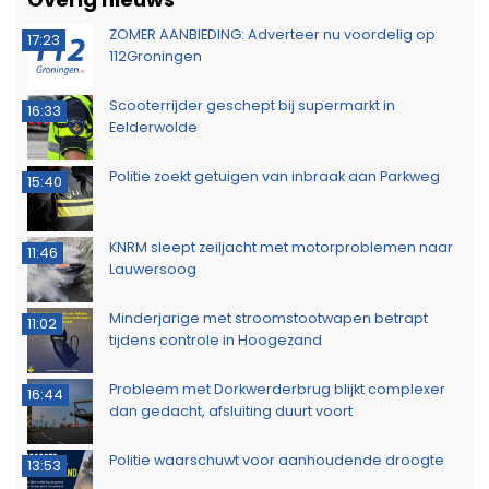
ZOMER AANBIEDING: Adverteer nu voordelig op
17:23
112Groningen
Scooterrijder geschept bij supermarkt in
16:33
Eelderwolde
Politie zoekt getuigen van inbraak aan Parkweg
15:40
KNRM sleept zeiljacht met motorproblemen naar
11:46
Lauwersoog
Minderjarige met stroomstootwapen betrapt
11:02
tijdens controle in Hoogezand
Probleem met Dorkwerderbrug blijkt complexer
16:44
dan gedacht, afsluiting duurt voort
Politie waarschuwt voor aanhoudende droogte
13:53