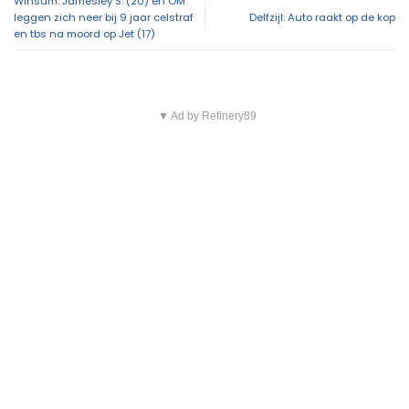
Winsum: Jamesley S. (20) en OM
leggen zich neer bij 9 jaar celstraf
Delfzijl: Auto raakt op de kop
en tbs na moord op Jet (17)
▼ Ad by Refinery89