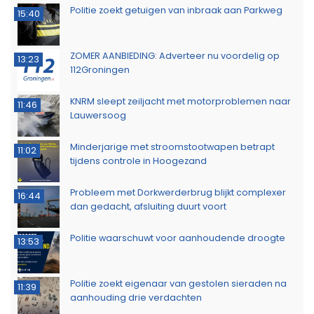
Politie zoekt getuigen van inbraak aan Parkweg
15:40
ZOMER AANBIEDING: Adverteer nu voordelig op
13:23
112Groningen
KNRM sleept zeiljacht met motorproblemen naar
11:46
Lauwersoog
Minderjarige met stroomstootwapen betrapt
11:02
tijdens controle in Hoogezand
Probleem met Dorkwerderbrug blijkt complexer
16:44
dan gedacht, afsluiting duurt voort
Politie waarschuwt voor aanhoudende droogte
13:53
Politie zoekt eigenaar van gestolen sieraden na
11:39
aanhouding drie verdachten