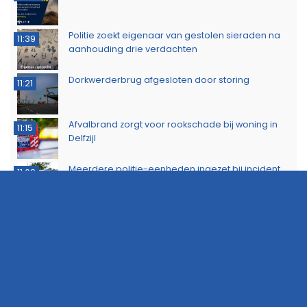
Politie zoekt eigenaar van gestolen sieraden na
11:39
aanhouding drie verdachten
Dorkwerderbrug afgesloten door storing
11:21
Afvalbrand zorgt voor rookschade bij woning in
11:15
Delfzijl
Meerdere politie-eenheden ingezet bij incident
11:08
op Stationsweg in Groningen
Brandlucht in Noord-Nederland afkomstig van
15:44
natuurbrand in Limburg
ZOMER AANBIEDING: Adverteer nu zeer voordelig
15:22
op 112Groningen
Buurtbewoners voorkomen uitbreiding van
14:17