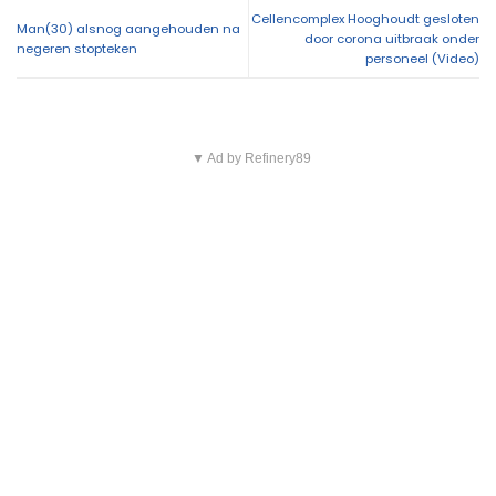
Cellencomplex Hooghoudt gesloten
Man(30) alsnog aangehouden na
door corona uitbraak onder
negeren stopteken
personeel (Video)
▼ Ad by Refinery89