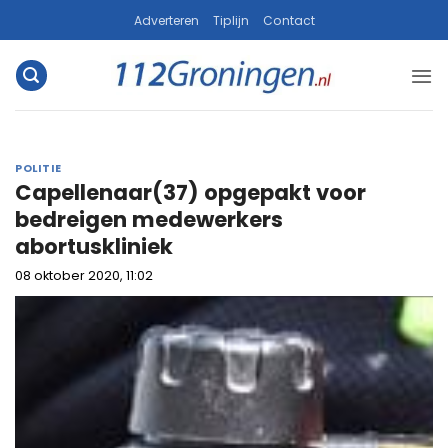
Ga
Adverteren
Tiplijn
Contact
naar
inhoud
POLITIE
Capellenaar(37) opgepakt voor
bedreigen medewerkers
abortuskliniek
08 oktober 2020, 11:02