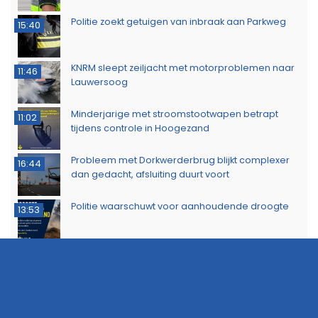
Politie zoekt getuigen van inbraak aan Parkweg
15:40
KNRM sleept zeiljacht met motorproblemen naar
11:46
Lauwersoog
Minderjarige met stroomstootwapen betrapt
11:02
tijdens controle in Hoogezand
Probleem met Dorkwerderbrug blijkt complexer
16:44
dan gedacht, afsluiting duurt voort
Politie waarschuwt voor aanhoudende droogte
13:53
Politie zoekt eigenaar van gestolen sieraden na
11:39
aanhouding drie verdachten
Dorkwerderbrug afgesloten door storing
11:21