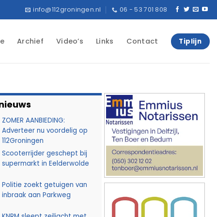
info@112groningen.nl
06 - 53 701 808
e
Archief
Video’s
Links
Contact
Tiplijn
 nieuws
ZOMER AANBIEDING:
Adverteer nu voordelig op
112Groningen
Scooterrijder geschept bij
supermarkt in Eelderwolde
Politie zoekt getuigen van
inbraak aan Parkweg
KNRM sleept zeiljacht met