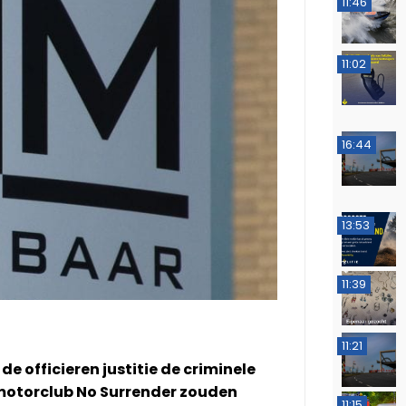
11:46
11:02
16:44
13:53
11:39
11:21
de officieren justitie de criminele
n motorclub No Surrender zouden
11:15