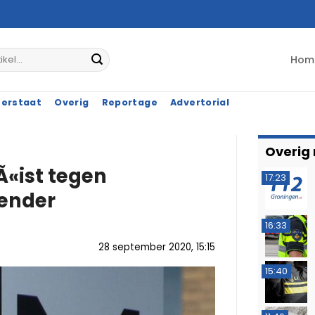
Hom
terstaat
Overig
Reportage
Advertorial
Overig
Ã«ist tegen
17:23
render
16:33
28 september 2020, 15:15
15:40