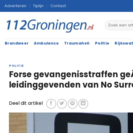
Ga
Adverteren
Tiplijn
Contact
naar
inhoud
Brandweer
Ambulance
Traumaheli
Politie
Rijkswa
POLITIE
Forse gevangenisstraffen ge
leidinggevenden van No Sur
Deel dit artikel