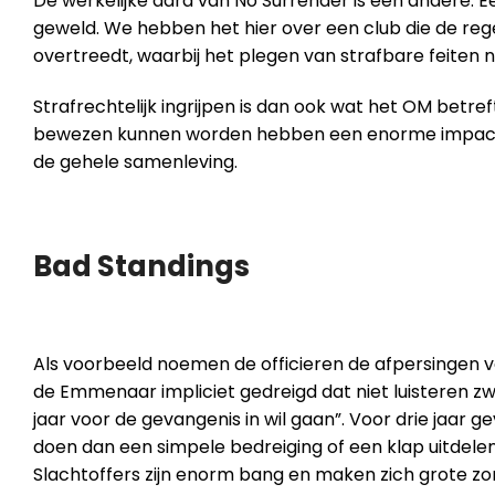
De werkelijke aard van No Surrender is een andere. E
geweld. We hebben het hier over een club die de re
overtreedt, waarbij het plegen van strafbare feiten n
Strafrechtelijk ingrijpen is dan ook wat het OM betref
bewezen kunnen worden hebben een enorme impact 
de gehele samenleving.
Bad Standings
Als voorbeeld noemen de officieren de afpersingen 
de Emmenaar impliciet gedreigd dat niet luisteren zwa
jaar voor de gevangenis in wil gaan”. Voor drie jaar 
doen dan een simpele bedreiging of een klap uitdele
Slachtoffers zijn enorm bang en maken zich grote zo