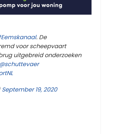
Eemskanaal
. De
tremd voor scheepvaart
 brug uitgebreid onderzoeken
@schuttevaer
rtNL
)
September 19, 2020