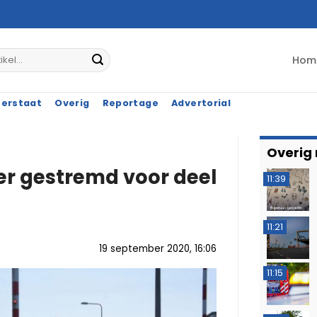
Hom
terstaat
Overig
Reportage
Advertorial
Overig
er gestremd voor deel
11:39
11:21
19 september 2020, 16:06
11:15