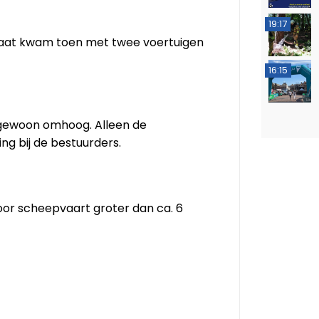
19:17
taat kwam toen met twee voertuigen
16:15
gewoon omhoog. Alleen de
g bij de bestuurders.
oor scheepvaart groter dan ca. 6