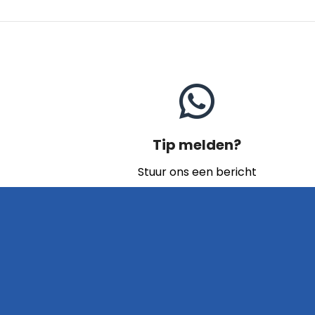
Tip melden?
Stuur ons een bericht
Naar contact
Home
Archief
Video's
Links
Contact