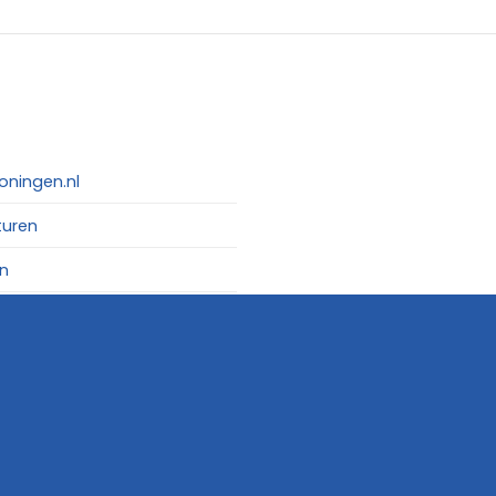
oningen.nl
turen
n