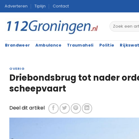
Ga
Adverteren
Tiplijn
Contact
naar
inhoud
Brandweer
Ambulance
Traumaheli
Politie
Rijkswa
OVERIG
Driebondsbrug tot nader ord
scheepvaart
Deel dit artikel