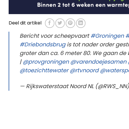
Deel dit artikel
Bericht voor scheepvaart
#Groningen
#
#Driebondsbrug
is tot nader order ges
groter dan ca. 6 meter 80. We gaan de
|
@provgroningen
@varendoejesamen
@toezichttewater
@rtvnoord
@waterspo
— Rijkswaterstaat Noord NL (@RWS_NN