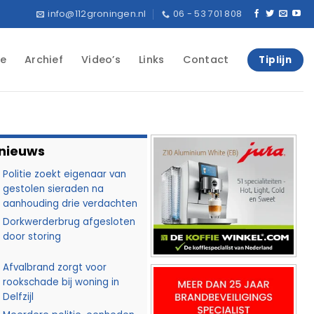
info@112groningen.nl
06 - 53 701 808
e
Archief
Video’s
Links
Contact
Tiplijn
 nieuws
Politie zoekt eigenaar van
gestolen sieraden na
aanhouding drie verdachten
Dorkwerderbrug afgesloten
door storing
Afvalbrand zorgt voor
rookschade bij woning in
Delfzijl