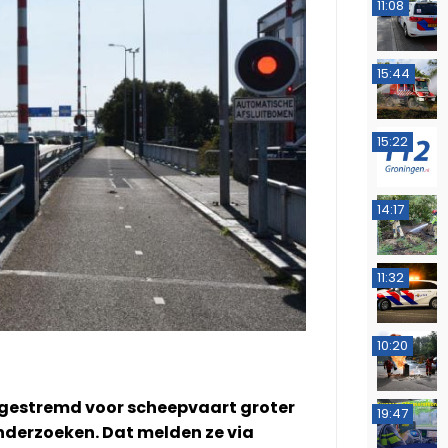
11:08
15:44
15:22
14:17
11:32
10:20
r gestremd voor scheepvaart groter
19:47
onderzoeken. Dat melden ze via