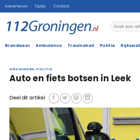
Ga
Adverteren
Tiplijn
Contact
naar
inhoud
Brandweer
Ambulance
Traumaheli
Politie
Rijkswa
GRONINGEN
,
POLITIE
Auto en fiets botsen in Leek
Deel dit artikel