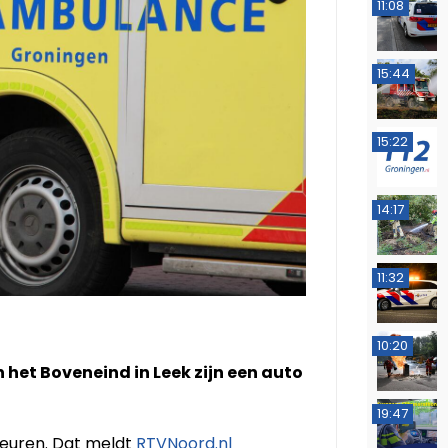
11:08
15:44
15:22
14:17
11:32
10:20
 het Boveneind in Leek zijn een auto
19:47
ebeuren. Dat meldt
RTVNoord.nl