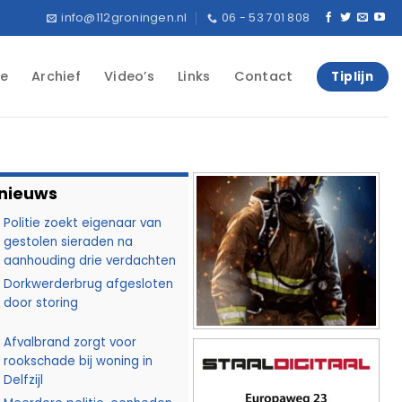
info@112groningen.nl
06 - 53 701 808
e
Archief
Video’s
Links
Contact
Tiplijn
 nieuws
Politie zoekt eigenaar van
gestolen sieraden na
aanhouding drie verdachten
Dorkwerderbrug afgesloten
door storing
Afvalbrand zorgt voor
rookschade bij woning in
Delfzijl