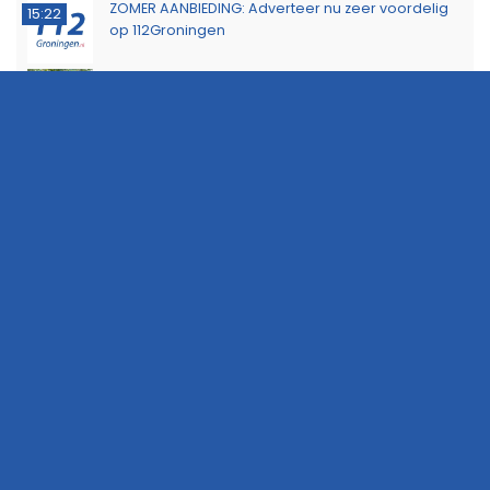
ZOMER AANBIEDING: Adverteer nu zeer voordelig
15:22
op 112Groningen
Buurtbewoners voorkomen uitbreiding van
14:17
buitenbrand in Scheemda
Man tankt zes jerrycans vol en rijdt weg zonder te
11:32
betalen
Ontdek het werk van de brandweer tijdens open
10:20
dag in Leek
Extra snelheidscontroles tijdens Europese
19:47
Flitsmarathon
Wandelaar ontdekt brand in Noordlaarderbos
19:17
Langste afstand ingekort op eerste dag van
16:15
Groningse 4Daagse vanwege de warmte