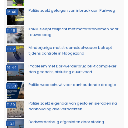
Politie zoekt getuigen van inbraak aan Parkweg
15:40
KNRM sleept zeiljacht met motorproblemen naar
11:46
Lauwersoog
Minderjarige met stroomstootwapen betrapt
11:02
tijdens controle in Hoogezand
Probleem met Dorkwerderbrug blijkt complexer
16:44
dan gedacht, afsluiting duurt voort
Politie waarschuwt voor aanhoudende droogte
13:53
Politie zoekt eigenaar van gestolen sieraden na
11:39
aanhouding drie verdachten
Dorkwerderbrug afgesloten door storing
11:21