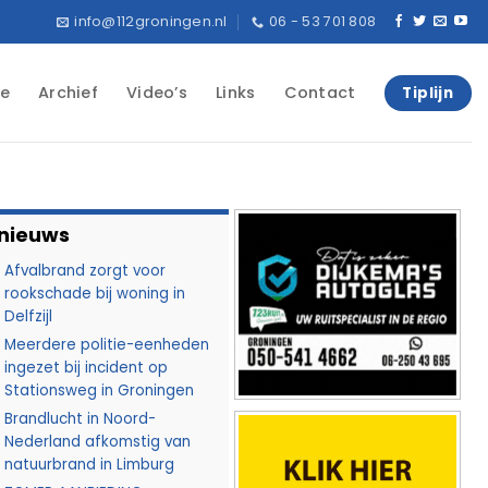
info@112groningen.nl
06 - 53 701 808
e
Archief
Video’s
Links
Contact
Tiplijn
 nieuws
Afvalbrand zorgt voor
rookschade bij woning in
Delfzijl
Meerdere politie-eenheden
ingezet bij incident op
Stationsweg in Groningen
Brandlucht in Noord-
Nederland afkomstig van
natuurbrand in Limburg