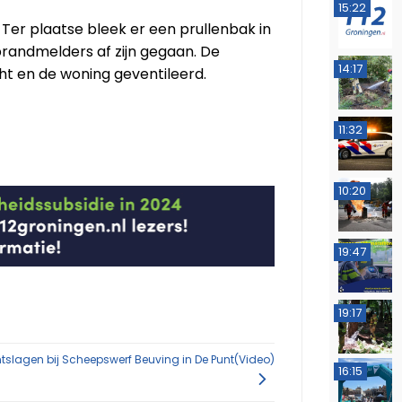
15:22
Ter plaatse bleek er een prullenbak in
randmelders af zijn gegaan. De
14:17
t en de woning geventileerd.
11:32
10:20
19:47
19:17
ntslagen bij Scheepswerf Beuving in De Punt(Video)
16:15