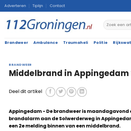
Ga
Adverteren
Tiplijn
Contact
naar
inhoud
Brandweer
Ambulance
Traumaheli
Politie
Rijkswa
BRANDWEER
Middelbrand in Appingedam 
Deel dit artikel
Appingedam - De brandweer is maandagavond 
brandalarm aan de Solwerderweg in Appingedam.
een 2e melding binnen van een middelbrand.