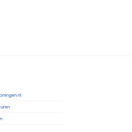
oningen.nl
turen
n