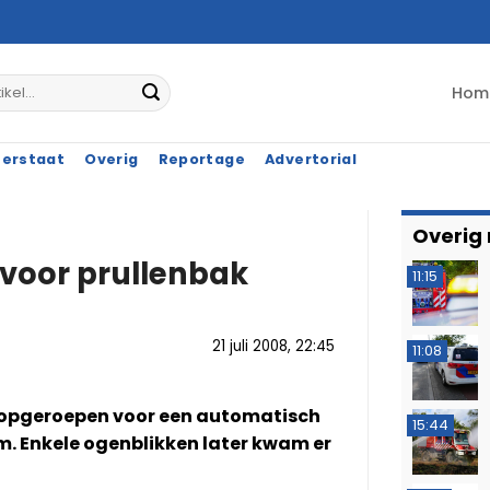
Hom
terstaat
Overig
Reportage
Advertorial
Overig
voor prullenbak
11:15
21 juli 2008, 22:45
11:08
opgeroepen voor een automatisch
15:44
 Enkele ogenblikken later kwam er