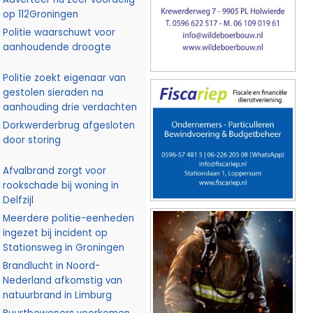
op 112Groningen
Politie waarschuwt voor
aanhoudende droogte
Politie zoekt eigenaar van
gestolen sieraden na
aanhouding drie verdachten
Dorkwerderbrug afgesloten
door storing
Afvalbrand zorgt voor
rookschade bij woning in
Delfzijl
Meerdere politie-eenheden
ingezet bij incident op
Stationsweg in Groningen
Brandlucht in Noord-
Nederland afkomstig van
natuurbrand in Limburg