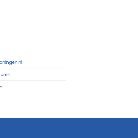
oningen.nl
turen
n