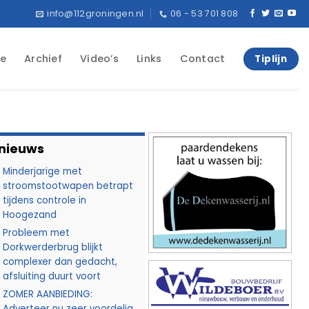
info@112groningen.nl
06 - 53 701 808
e
Archief
Video’s
Links
Contact
Tiplijn
 nieuws
Minderjarige met
stroomstootwapen betrapt
tijdens controle in
Hoogezand
Probleem met
Dorkwerderbrug blijkt
complexer dan gedacht,
afsluiting duurt voort
ZOMER AANBIEDING:
Adverteer nu zeer voordelig