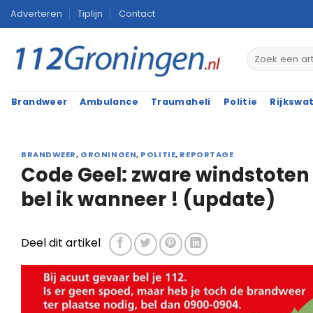
Ga
Adverteren
Tiplijn
Contact
naar
inhoud
Brandweer
Ambulance
Traumaheli
Politie
Rijkswa
BRANDWEER
,
GRONINGEN
,
POLITIE
,
REPORTAGE
Code Geel: zware windstoten 
bel ik wanneer ! (update)
Deel dit artikel