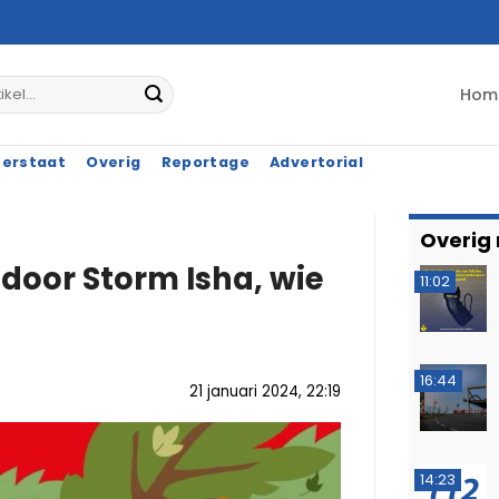
Hom
terstaat
Overig
Reportage
Advertorial
Overig
door Storm Isha, wie
11:02
16:44
21 januari 2024, 22:19
14:23