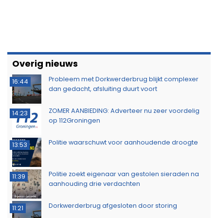
Overig nieuws
Probleem met Dorkwerderbrug blijkt complexer
16:44
dan gedacht, afsluiting duurt voort
ZOMER AANBIEDING: Adverteer nu zeer voordelig
14:23
op 112Groningen
Politie waarschuwt voor aanhoudende droogte
13:53
Politie zoekt eigenaar van gestolen sieraden na
11:39
aanhouding drie verdachten
Dorkwerderbrug afgesloten door storing
11:21