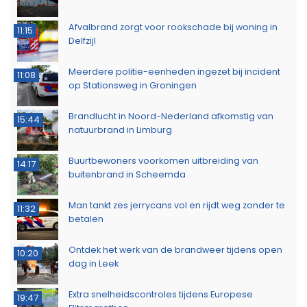
Afvalbrand zorgt voor rookschade bij woning in
11:15
Delfzijl
Meerdere politie-eenheden ingezet bij incident
11:08
op Stationsweg in Groningen
Brandlucht in Noord-Nederland afkomstig van
15:44
natuurbrand in Limburg
Buurtbewoners voorkomen uitbreiding van
14:17
buitenbrand in Scheemda
Man tankt zes jerrycans vol en rijdt weg zonder te
11:32
betalen
Ontdek het werk van de brandweer tijdens open
10:20
dag in Leek
Extra snelheidscontroles tijdens Europese
19:47