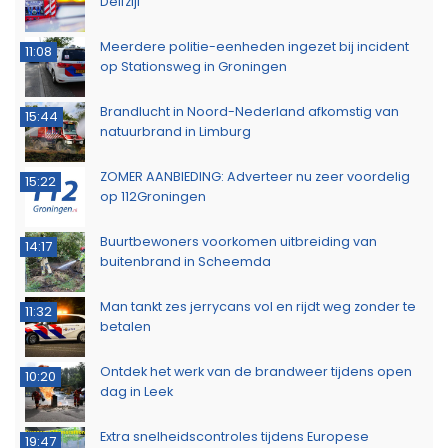
Delfzijl
Meerdere politie-eenheden ingezet bij incident
11:08
op Stationsweg in Groningen
Brandlucht in Noord-Nederland afkomstig van
15:44
natuurbrand in Limburg
ZOMER AANBIEDING: Adverteer nu zeer voordelig
15:22
op 112Groningen
Buurtbewoners voorkomen uitbreiding van
14:17
buitenbrand in Scheemda
Man tankt zes jerrycans vol en rijdt weg zonder te
11:32
betalen
Ontdek het werk van de brandweer tijdens open
10:20
dag in Leek
Extra snelheidscontroles tijdens Europese
19:47