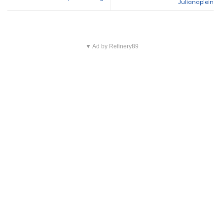
Julianaplein
▼ Ad by Refinery89