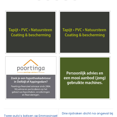
Drie rijstroken dicht na ongeval bij
Twee auto’s botsen op Emmasingel