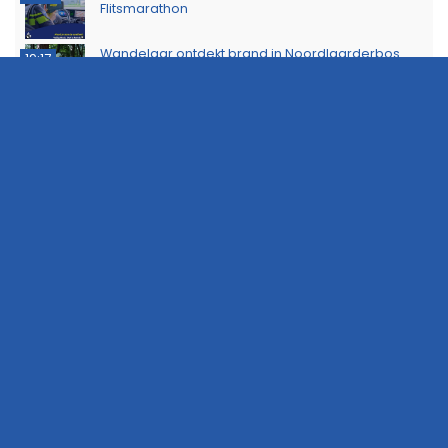
Flitsmarathon
Wandelaar ontdekt brand in Noordlaarderbos
19:17
Langste afstand ingekort op eerste dag van
16:15
Groningse 4Daagse vanwege de warmte