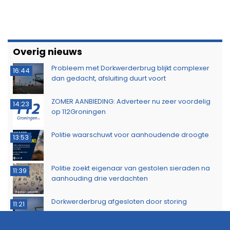
Overig nieuws
Probleem met Dorkwerderbrug blijkt complexer
16:44
dan gedacht, afsluiting duurt voort
ZOMER AANBIEDING: Adverteer nu zeer voordelig
14:23
op 112Groningen
Politie waarschuwt voor aanhoudende droogte
13:53
Politie zoekt eigenaar van gestolen sieraden na
11:39
aanhouding drie verdachten
Dorkwerderbrug afgesloten door storing
11:21