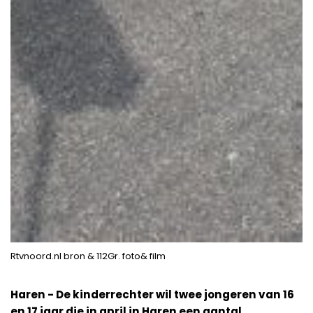
Rtvnoord.nl bron & 112Gr. foto& film
Haren - De kinderrechter wil twee jongeren van 16
en 17 jaar die in april in Haren een aantal