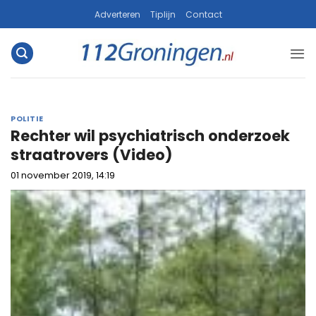
Ga
Adverteren
Tiplijn
Contact
naar
inhoud
POLITIE
Rechter wil psychiatrisch onderzoek
straatrovers (Video)
01 november 2019, 14:19