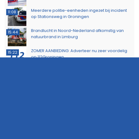
Meerdere politie-eenheden ingezet bij incident
11:08
op Stationsweg in Groningen
Brandlucht in Noord-Nederland afkomstig van
15:44
natuurbrand in Limburg
ZOMER AANBIEDING: Adverteer nu zeer voordelig
15:22
op 112Groningen
Buurtbewoners voorkomen uitbreiding van
14:17
buitenbrand in Scheemda
Man tankt zes jerrycans vol en rijdt weg zonder te
11:32
betalen
Ontdek het werk van de brandweer tijdens open
10:20
dag in Leek
Extra snelheidscontroles tijdens Europese
19:47
Flitsmarathon