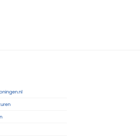
oningen.nl
turen
n