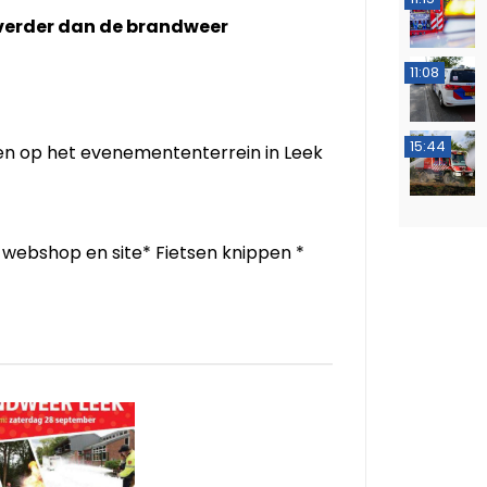
 verder dan de brandweer
11:08
15:44
ten op het evenemententerrein in Leek
 webshop en site* Fietsen knippen *