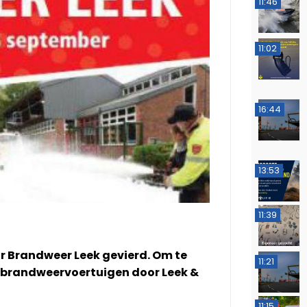
11:46
11:02
16:44
13:53
11:39
r Brandweer Leek gevierd. Om te
11:21
e brandweervoertuigen door Leek &
11:15