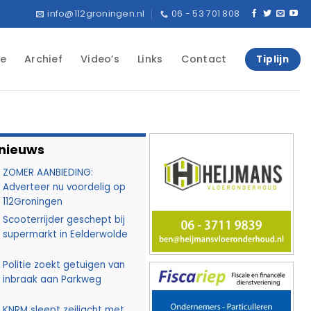
info@112groningen.nl
06 - 53 701 808
e
Archief
Video’s
Links
Contact
Tiplijn
 nieuws
ZOMER AANBIEDING:
Adverteer nu voordelig op
112Groningen
Scooterrijder geschept bij
supermarkt in Eelderwolde
Politie zoekt getuigen van
inbraak aan Parkweg
KNRM sleept zeiljacht met