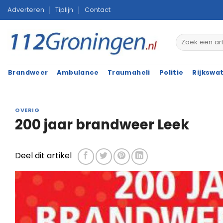
Ga
Adverteren
Tiplijn
Contact
naar
inhoud
Brandweer
Ambulance
Traumaheli
Politie
Rijkswa
OVERIG
200 jaar brandweer Leek
Deel dit artikel