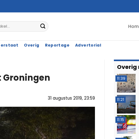
Hom
terstaat
Overig
Reportage
Advertorial
Overig
t Groningen
11:39
31 augustus 2019, 23:59
11:21
11:15