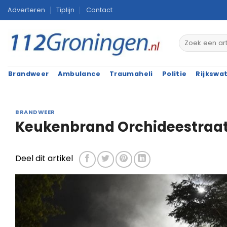
Ga
Adverteren
Tiplijn
Contact
naar
inhoud
Brandweer
Ambulance
Traumaheli
Politie
Rijkswa
BRANDWEER
Keukenbrand Orchideestraa
Deel dit artikel