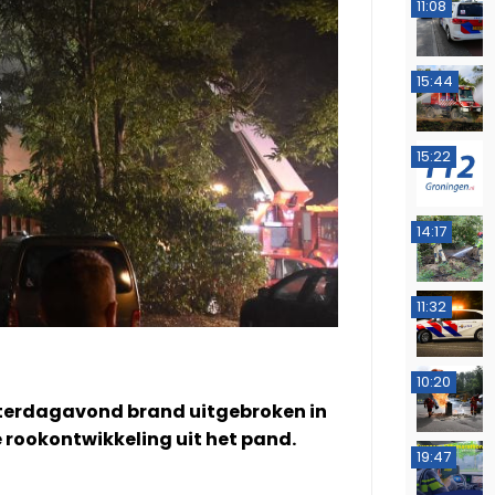
11:08
15:44
15:22
14:17
11:32
10:20
zaterdagavond brand uitgebroken in
 rookontwikkeling uit het pand.
19:47