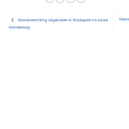
Gewond
Straatverlichting uitgevallen in Stadspark na zware
donderslag