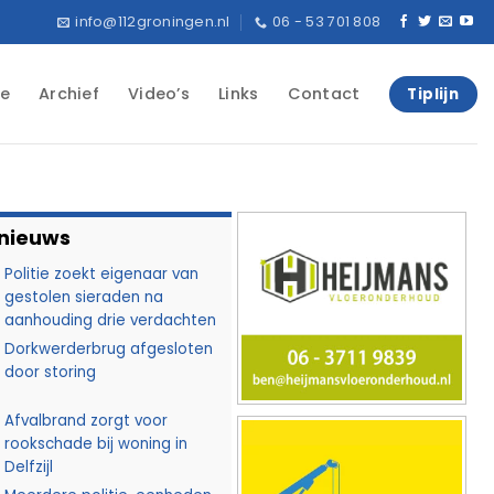
info@112groningen.nl
06 - 53 701 808
e
Archief
Video’s
Links
Contact
Tiplijn
 nieuws
Politie zoekt eigenaar van
gestolen sieraden na
aanhouding drie verdachten
Dorkwerderbrug afgesloten
door storing
Afvalbrand zorgt voor
rookschade bij woning in
Delfzijl