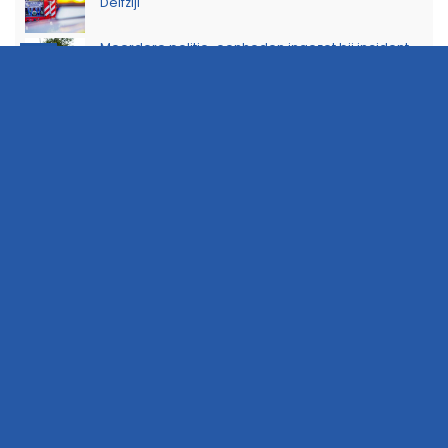
Delfzijl
Meerdere politie-eenheden ingezet bij incident
11:08
op Stationsweg in Groningen
Brandlucht in Noord-Nederland afkomstig van
15:44
natuurbrand in Limburg
Buurtbewoners voorkomen uitbreiding van
14:17
buitenbrand in Scheemda
Man tankt zes jerrycans vol en rijdt weg zonder te
11:32
betalen
Ontdek het werk van de brandweer tijdens open
10:20
dag in Leek
Extra snelheidscontroles tijdens Europese
19:47
Flitsmarathon