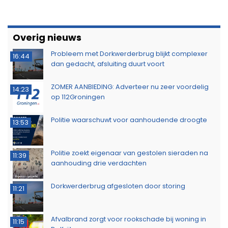
Overig nieuws
Probleem met Dorkwerderbrug blijkt complexer
16:44
dan gedacht, afsluiting duurt voort
ZOMER AANBIEDING: Adverteer nu zeer voordelig
14:23
op 112Groningen
Politie waarschuwt voor aanhoudende droogte
13:53
Politie zoekt eigenaar van gestolen sieraden na
11:39
aanhouding drie verdachten
Dorkwerderbrug afgesloten door storing
11:21
Afvalbrand zorgt voor rookschade bij woning in
11:15