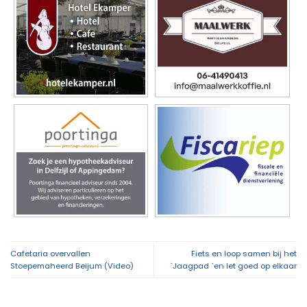
Cafetaria overvallen
Fiets en loop samen bij het
Stoepemaheerd Beijum (Video)
`Jaagpad `en let goed op elkaar