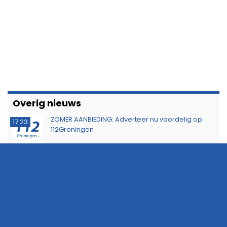
Overig nieuws
ZOMER AANBIEDING: Adverteer nu voordelig op
17:23
112Groningen
Scooterrijder geschept bij supermarkt in
16:33
Eelderwolde
Politie zoekt getuigen van inbraak aan Parkweg
15:40
KNRM sleept zeiljacht met motorproblemen naar
11:46