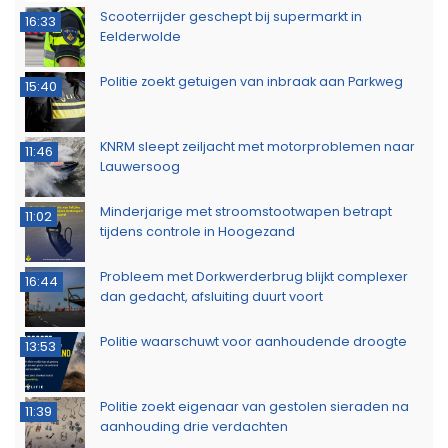
Scooterrijder geschept bij supermarkt in
16:33
Eelderwolde
Politie zoekt getuigen van inbraak aan Parkweg
15:40
KNRM sleept zeiljacht met motorproblemen naar
11:46
Lauwersoog
Minderjarige met stroomstootwapen betrapt
11:02
tijdens controle in Hoogezand
Probleem met Dorkwerderbrug blijkt complexer
16:44
dan gedacht, afsluiting duurt voort
Politie waarschuwt voor aanhoudende droogte
13:53
Politie zoekt eigenaar van gestolen sieraden na
11:39
aanhouding drie verdachten