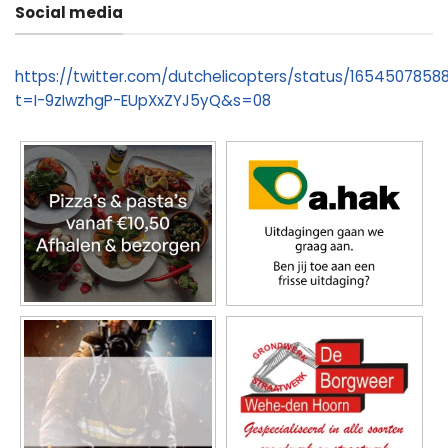
Social media
https://twitter.com/dutchelicopters/status/1654507858
t=I-9zIwzhgP-EUpXxZYJ5yQ&s=08