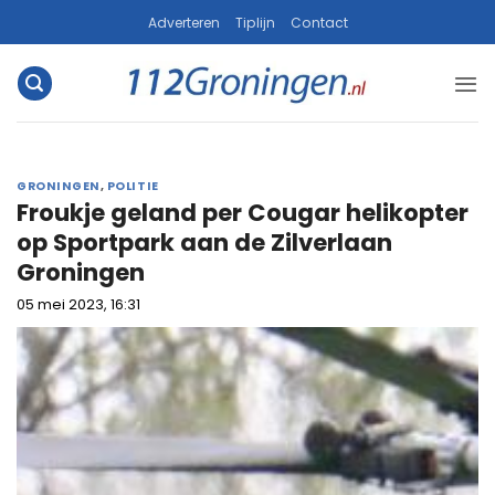
Ga
Adverteren
Tiplijn
Contact
naar
inhoud
GRONINGEN
,
POLITIE
Froukje geland per Cougar helikopter
op Sportpark aan de Zilverlaan
Groningen
05 mei 2023, 16:31