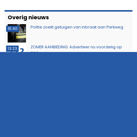
Overig nieuws
Politie zoekt getuigen van inbraak aan Parkweg
15:40
ZOMER AANBIEDING: Adverteer nu voordelig op
13:23
112Groningen
KNRM sleept zeiljacht met motorproblemen naar
11:46
Lauwersoog
Minderjarige met stroomstootwapen betrapt
11:02
tijdens controle in Hoogezand
Probleem met Dorkwerderbrug blijkt complexer
16:44
dan gedacht, afsluiting duurt voort
Politie waarschuwt voor aanhoudende droogte
13:53