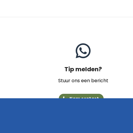
Tip melden?
Stuur ons een bericht
Naar contact
Home
Archief
Video's
Links
Contact