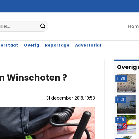
Hom
terstaat
Overig
Reportage
Advertorial
Overig
in Winschoten ?
11:39
31 december 2018, 10:53
11:21
11:15