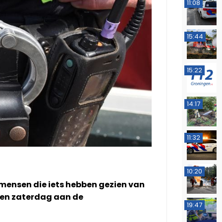
11:08
15:44
15:22
14:17
11:32
10:20
 mensen die iets hebben gezien van
pen zaterdag aan de
19:47