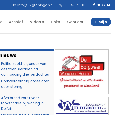
info@112groningen.nl
06 - 53 701 808
e
Archief
Video’s
Links
Contact
Tiplijn
 nieuws
Politie zoekt eigenaar van
gestolen sieraden na
aanhouding drie verdachten
Dorkwerderbrug afgesloten
door storing
Afvalbrand zorgt voor
rookschade bij woning in
Delfzijl