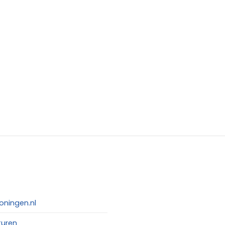
oningen.nl
turen