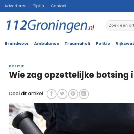
Ga
Adverteren
Tiplijn
Contact
naar
inhoud
Brandweer
Ambulance
Traumaheli
Politie
Rijkswa
POLITIE
Wie zag opzettelijke botsing 
Deel dit artikel