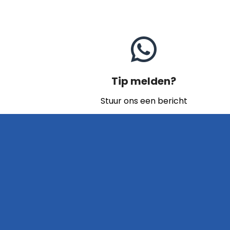
Tip melden?
Stuur ons een bericht
Naar contact
Home
Archief
Video's
Links
Contact