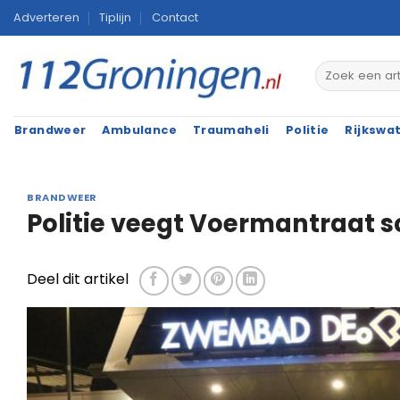
Ga
Adverteren
Tiplijn
Contact
naar
inhoud
Brandweer
Ambulance
Traumaheli
Politie
Rijkswa
BRANDWEER
Politie veegt Voermantraat 
Deel dit artikel