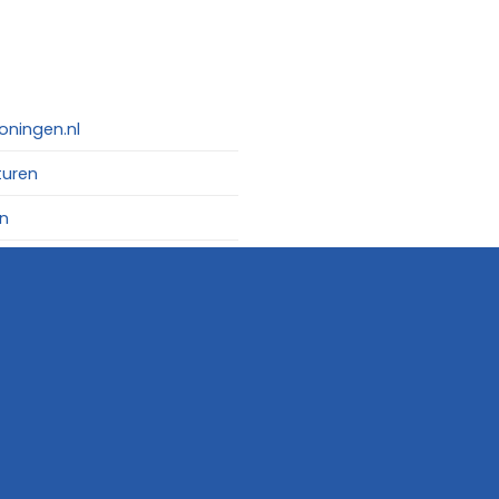
oningen.nl
turen
n
Website:
Osinga ICT