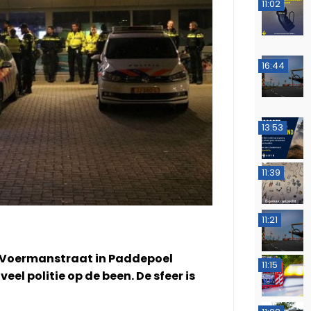
11:02
16:44
13:53
11:39
11:21
 Voermanstraat in Paddepoel
11:15
el politie op de been. De sfeer is