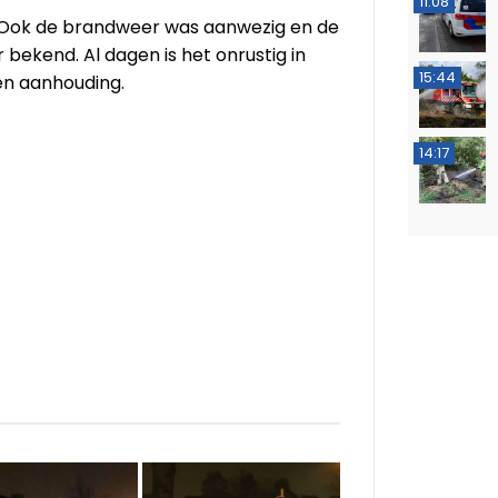
11:08
n. Ook de brandweer was aanwezig en de
bekend. Al dagen is het onrustig in
15:44
en aanhouding.
14:17