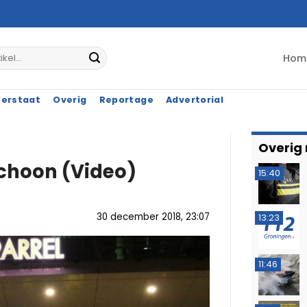
Hom
terstaat
Overig
Reportage
Advertorial
Overig
schoon (Video)
15:40
30 december 2018, 23:07
13:23
11:46