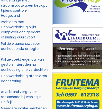
Minderjarige met
stroomstootwapen betrapt
tijdens controle in
Hoogezand
Probleem met
Dorkwerderbrug blijkt
complexer dan gedacht,
afsluiting duurt voort
Politie waarschuwt voor
aanhoudende droogte
Politie zoekt eigenaar van
gestolen sieraden na
aanhouding drie verdachten
Dorkwerderbrug afgesloten
door storing
Afvalbrand zorgt voor
rookschade bij woning in
Delfzijl
Meerdere politie-eenheden