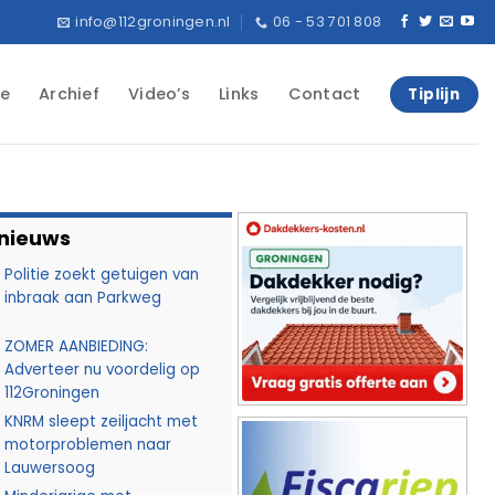
info@112groningen.nl
06 - 53 701 808
e
Archief
Video’s
Links
Contact
Tiplijn
 nieuws
Politie zoekt getuigen van
inbraak aan Parkweg
ZOMER AANBIEDING:
Adverteer nu voordelig op
112Groningen
KNRM sleept zeiljacht met
motorproblemen naar
Lauwersoog