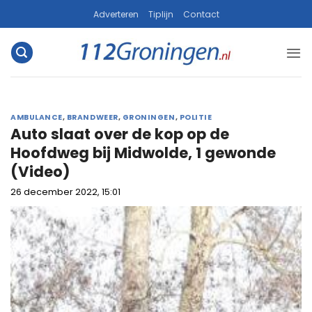
Ga
Adverteren
Tiplijn
Contact
naar
inhoud
AMBULANCE
,
BRANDWEER
,
GRONINGEN
,
POLITIE
Auto slaat over de kop op de
Hoofdweg bij Midwolde, 1 gewonde
(Video)
26 december 2022, 15:01