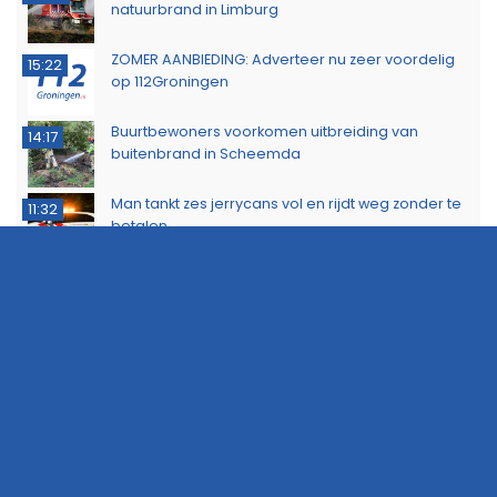
natuurbrand in Limburg
ZOMER AANBIEDING: Adverteer nu zeer voordelig
15:22
op 112Groningen
Buurtbewoners voorkomen uitbreiding van
14:17
buitenbrand in Scheemda
Man tankt zes jerrycans vol en rijdt weg zonder te
11:32
betalen
Ontdek het werk van de brandweer tijdens open
10:20
dag in Leek
Extra snelheidscontroles tijdens Europese
19:47
Flitsmarathon
Wandelaar ontdekt brand in Noordlaarderbos
19:17
Langste afstand ingekort op eerste dag van