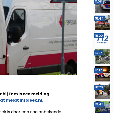
11:08
15:44
15:22
14:17
11:32
10:20
r bij Enexis een melding
at meldt Infoleek.nl.
19:47
Leek is door een nog onbekende