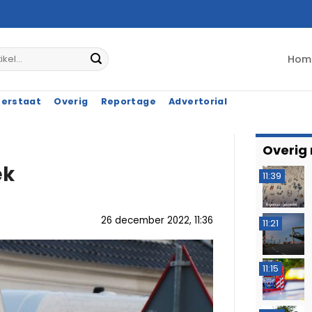
Hom
terstaat
Overig
Reportage
Advertorial
Overig
ek
11:39
26 december 2022, 11:36
11:21
11:15