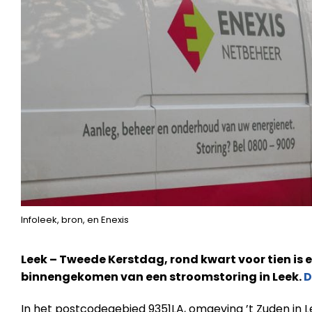
Infoleek, bron, en Enexis
Leek – Tweede Kerstdag, rond kwart voor tien is e
binnengekomen van een stroomstoring in Leek.
D
In het postcodegebied 9351LA, omgeving ’t Zuden in 