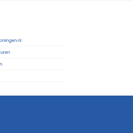
oningen.nl
turen
n