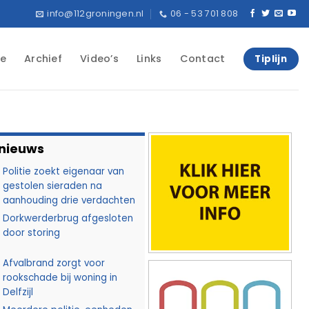
info@112groningen.nl
06 - 53 701 808
e
Archief
Video’s
Links
Contact
Tiplijn
 nieuws
Politie zoekt eigenaar van
gestolen sieraden na
aanhouding drie verdachten
Dorkwerderbrug afgesloten
door storing
Afvalbrand zorgt voor
rookschade bij woning in
Delfzijl