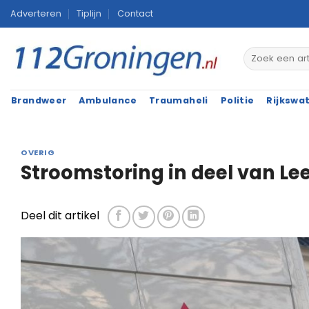
Ga
Adverteren
Tiplijn
Contact
naar
inhoud
Brandweer
Ambulance
Traumaheli
Politie
Rijkswa
OVERIG
Stroomstoring in deel van Le
Deel dit artikel