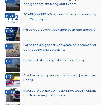
16:44
dan gedacht, afsluiting duurt voort
ZOMER AANBIEDING: Adverteer nu zeer voordelig
14:23
op 112Groningen
Politie waarschuwt voor aanhoudende droogte
13:53
Politie zoekt eigenaar van gestolen sieraden na
11:39
aanhouding drie verdachten
Dorkwerderbrug afgesloten door storing
11:21
Afvalbrand zorgt voor rookschade bij woning in
11:15
Delfzijl
Meerdere politie-eenheden ingezet bij incident
11:08
op Stationsweg in Groningen