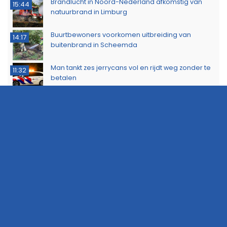
Brandlucht in Noord-Nederland afkomstig van
15:44
natuurbrand in Limburg
Buurtbewoners voorkomen uitbreiding van
14:17
buitenbrand in Scheemda
Man tankt zes jerrycans vol en rijdt weg zonder te
11:32
betalen
Ontdek het werk van de brandweer tijdens open
10:20
dag in Leek
Extra snelheidscontroles tijdens Europese
19:47
Flitsmarathon