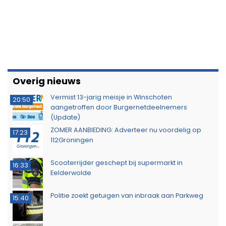
Overig nieuws
Vermist 13-jarig meisje in Winschoten
20:50
aangetroffen door Burgernetdeelnemers
(Update)
ZOMER AANBIEDING: Adverteer nu voordelig op
17:23
112Groningen
Scooterrijder geschept bij supermarkt in
16:33
Eelderwolde
Politie zoekt getuigen van inbraak aan Parkweg
15:40