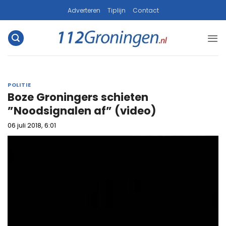
Ga
Adverteren
Tiplijn
Contact
naar
inhoud
POLITIE
Boze Groningers schieten
”Noodsignalen af” (video)
06 juli 2018, 6:01